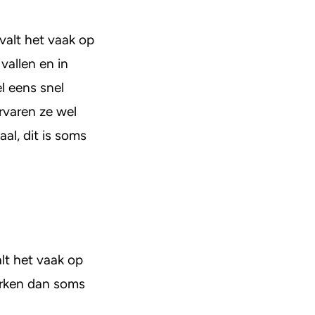
valt het vaak op
 vallen en in
l eens snel
rvaren ze wel
al, dit is soms
lt het vaak op
erken dan soms