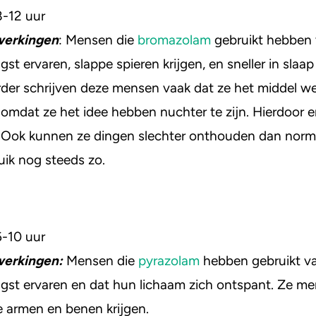
8-12 uur
werkingen
: Mensen die
bromazolam
gebruikt hebben 
st ervaren, slappe spieren krijgen, en sneller in slaap
erder schrijven deze mensen vaak dat ze het middel we
mdat ze het idee hebben nuchter te zijn. Hierdoor e
. Ook kunnen ze dingen slechter onthouden dan norma
uik nog steeds zo.
6-10 uur
werkingen:
Mensen die
pyrazolam
hebben gebruikt va
ngst ervaren en dat hun lichaam zich ontspant. Ze m
e armen en benen krijgen.