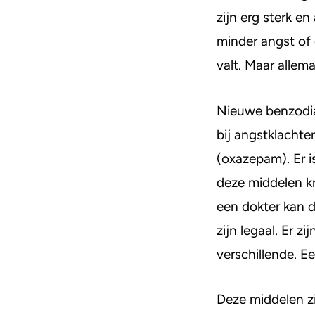
zijn erg sterk 
Risico’s
minder angst of 
Verslaving
valt. Maar allem
Wetgeving
Nieuwe benzodiaz
bij angstklachte
(oxazepam). Er i
deze middelen kr
een dokter kan d
zijn legaal. Er z
verschillende. Ee
Deze middelen zi