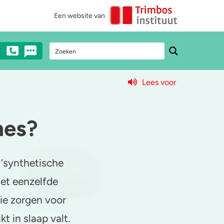
Een website van
Lees voor
Stel een vraag
Heb je vragen over drugs? Neem dan
nes?
anoniem contact met ons op via mail,
chat of telefonisch (€0,10/min).
 ‘synthetische
0900 - 1995
et eenzelfde
Chat met een medewerker
die zorgen voor
Stuur ons een e-mail
t in slaap valt.