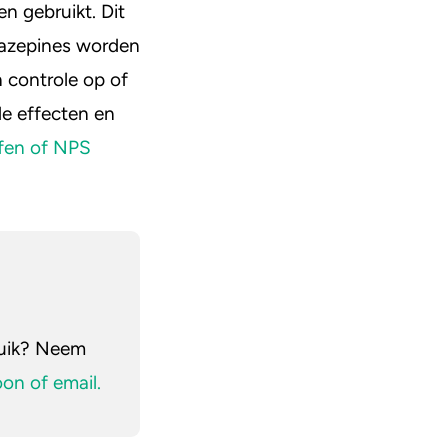
n gebruikt. Dit
iazepines worden
n controle op of
de effecten en
fen of NPS
ruik? Neem
oon of email.