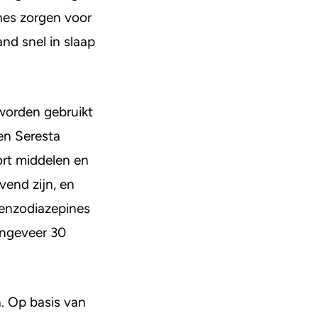
nes zorgen voor
nd snel in slaap
 worden gebruikt
en Seresta
ort middelen en
vend zijn, en
benzodiazepines
 ongeveer 30
n. Op basis van