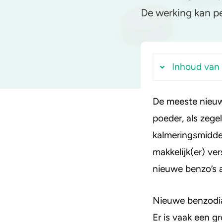
De werking kan per
Zorgen om iemand
GHB
A
Inhoud van d
De meeste nieuwe 
Hoeveel m
poeder, als zegel
Werking
kalmeringsmiddel
Bromaz
makkelijk(er) ve
Pyrazol
nieuwe benzo’s a
Flunitra
Flubro
Nieuwe benzodia
Gidaze
Er is vaak een 
Norflur