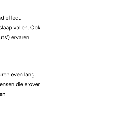
d effect.
slaap vallen. Ook
ts’) ervaren.
uren even lang.
ensen die erover
 en