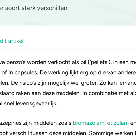
 soort sterk verschillen.
yahuasca
Stel een vraag
Crack
it artikel
benzo’s worden verkocht als pil (‘pellets’), in een med
ensen gebruiken nieuwe benzodiazepines?
 of in capsules. De werking lijkt erg op die van andere
en. De risico’s zijn mogelijk wel groter. Zo kan ieman
olam
rslaafd raken aan deze middelen. In combinatie met al
am
l snel levensgevaarlijk.
zolam
mazepam
zepines zijn middelen zoals
bromazolam
,
etizolam
en
pam
groot verschil tussen deze middelen. Sommige werken
azepam