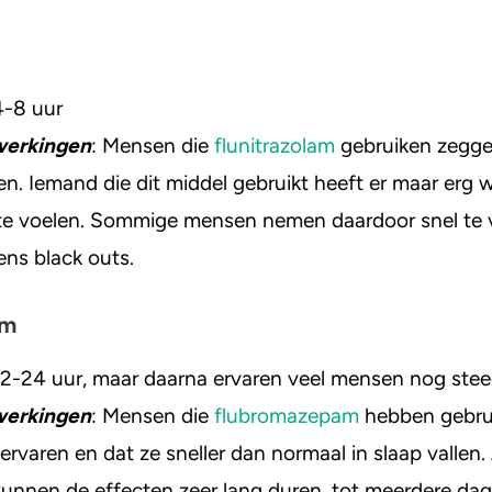
4-8 uur
werkingen
: Mensen die
flunitrazolam
gebruiken zegge
llen. Iemand die dit middel gebruikt heeft er maar erg 
te voelen. Sommige mensen nemen daardoor snel te v
ens black outs.
am
12-24 uur, maar daarna ervaren veel mensen nog stee
werkingen
: Mensen die
flubromazepam
hebben gebru
ervaren en dat ze sneller dan normaal in slaap vallen
kunnen de effecten zeer lang duren, tot meerdere dage