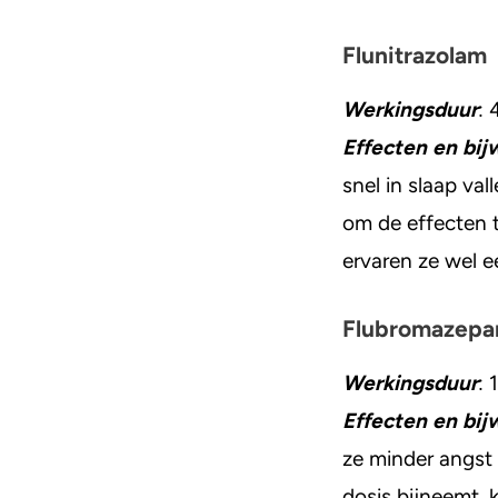
Flunitrazolam
Werkingsduur
: 
Effecten en bij
snel in slaap va
om de effecten 
ervaren ze wel e
Flubromazep
Werkingsduur
: 
Effecten en bij
ze minder angst 
dosis bijneemt, 