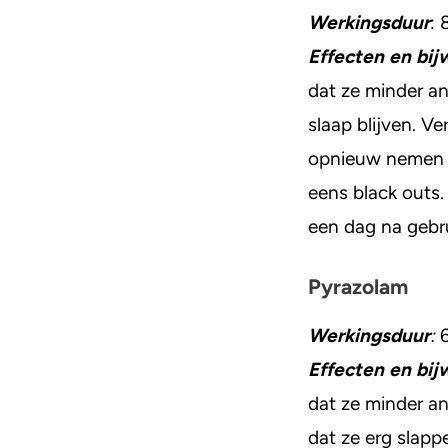
Werkingsduur
: 
Effecten
en bij
dat ze minder ang
slaap blijven. V
opnieuw nemen o
eens black outs
een dag na gebr
Pyrazolam
Werkingsduur
:
Effecten en bij
dat ze minder a
dat ze erg slapp