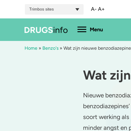
A-
A+
Trimbos sites
Hoofdmenu
Menu
Home
»
Benzo's
»
Wat zijn nieuwe benzodiazepine
Menu
Wat zij
Bekijk alle drugs
Cannabis
A
Aantoonbaarheid
XTC / MDMA
L
Nieuwe benzodiaze
Zwangerschap
Cocaïne
P
benzodiazepines’
Drugs & de wet
Speed
2
soort werking als
minder angst en p
Combinaties & medicijnen
3-MMC
K