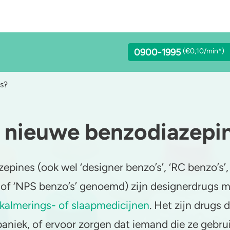
0900-1995
(€0,10/min*)
s?
n nieuwe benzodiazepi
lcohol
Stoppen of minderen
LSD
achgas
Feiten over verslaving
Benzodiazepines
pines (ook wel ‘designer benzo’s’, ‘RC benzo’s’,
addo’s en truffels
Verkeer
Heroïne
 of ‘NPS benzo’s’ genoemd) zijn designerdrugs m
C-B
Trends & Cijfers
4-FA
kalmerings- of slaapmedicijnen
. Het zijn drugs 
aniek, of ervoor zorgen dat iemand die ze gebruik
etamine
Check je gebruik
Poppers