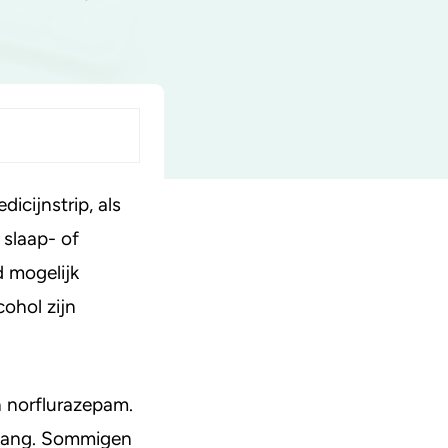
icijnstrip, als
 slaap- of
d mogelijk
cohol zijn
 norflurazepam.
 lang. Sommigen