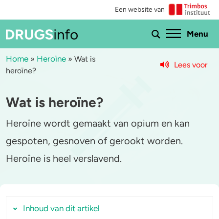
Een website van
Ho
Menu
Home
Heroïne
»
»
Wat is
Lees voor
heroïne?
Menu
Wat is heroïne?
Bekijk alle drugs
Cannabis
Heroïne wordt gemaakt van opium en kan
Aantoonbaarheid
XTC / MDMA
gespoten, gesnoven of gerookt worden.
Zwangerschap
Cocaïne
Heroïne is heel verslavend.
Drugs & de wet
Speed
Combinaties & medicijnen
3-MMC
Inhoud van dit artikel
Zorgen om iemand
GHB