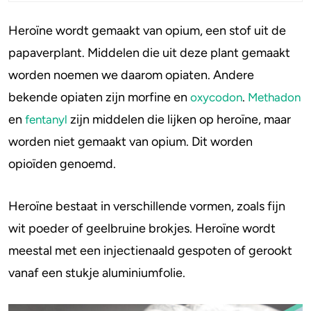
Heroïne wordt gemaakt van opium, een stof uit de
Hoeveel mensen gebruiken heroïne in
Stoppen of minderen
Alcohol
papaverplant. Middelen die uit deze plant gemaakt
Nederland?
Feiten over verslaving
Lachgas
worden noemen we daarom opiaten. Andere
De effecten van heroïne
bekende opiaten zijn morfine en
.
oxycodon
Methadon
Hoe lang werkt Heroïne?
Verkeer
Paddo’s en truffels
en
zijn middelen die lijken op heroïne, maar
fentanyl
Risico’s
Trends & Cijfers
2C-B
worden niet gemaakt van opium. Dit worden
De wet
opioïden genoemd.
Check je gebruik
Ketamine
Stel een vraag
Ayahuasca
Heroïne bestaat in verschillende vormen, zoals fijn
wit poeder of geelbruine brokjes. Heroïne wordt
LSD
meestal met een injectienaald gespoten of gerookt
Benzodiazepines
vanaf een stukje aluminiumfolie.
Heroïne