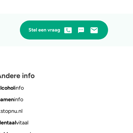
Stel een vraag
ndere info
lcohol
info
amen
info
kstopnu
.nl
entaal
vitaal