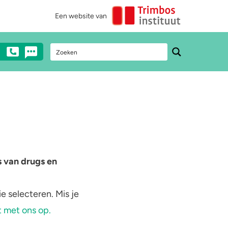
Een website van
Stel een vraag
Heb je vragen over drugs? Neem dan
anoniem contact met ons op via mail,
chat of telefonisch (€0,10/min).
s van drugs en
0900 - 1995
e selecteren. Mis je
Chat met een medewerker
 met ons op.
Stuur ons een e-mail