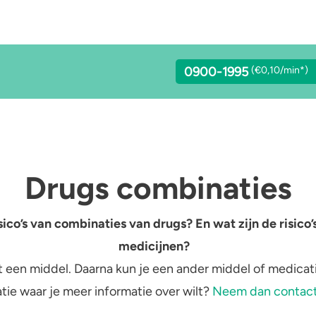
0900-1995
(€0,10/min*)
lcohol
Stoppen of minderen
LSD
Drugs combinaties
achgas
Feiten over verslaving
Benzodiazepines
sico’s van combinaties van drugs? En wat zijn de risico’
addo’s en truffels
Verkeer
Heroïne
medicijnen?
t een middel. Daarna kun je een ander middel of medicati
C-B
Trends & Cijfers
4-FA
ie waar je meer informatie over wilt?
Neem dan contact
etamine
Check je gebruik
Poppers