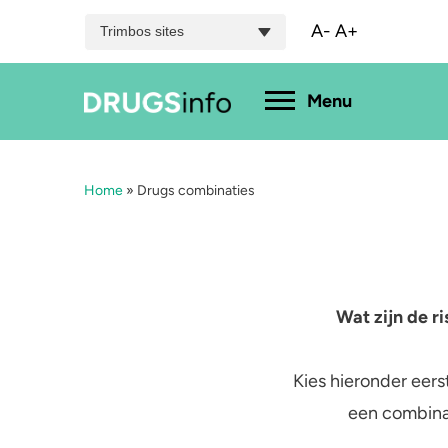
A-
A+
Trimbos sites
Hoofdmenu
Menu
Home
»
Drugs combinaties
Menu
Bekijk alle drugs
Cannabis
A
Aantoonbaarheid
XTC / MDMA
L
Wat zijn de ri
Zwangerschap
Cocaïne
P
Kies hieronder eers
Drugs & de wet
Speed
2
een combinat
Combinaties & medicijnen
3-MMC
K