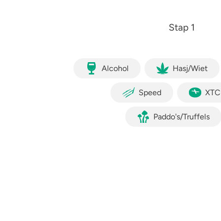
Zorgen om iemand
GHB
A
Stap 1
Alcohol
Hasj/Wiet
Speed
XTC
Paddo's/Truffels