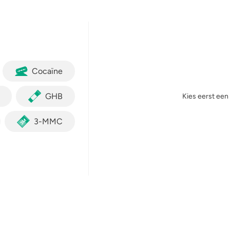
yahuasca
Stel een vraag
Crack
Cocaïne
GHB
Kies eerst een
3-MMC