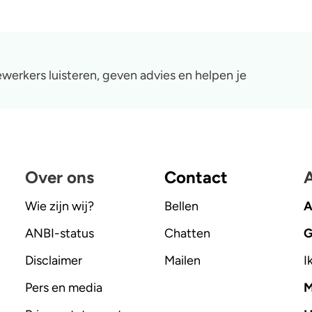
werkers luisteren, geven advies en helpen je
Over ons
Contact
A
Wie zijn wij?
Bellen
A
ANBI-status
Chatten
G
Disclaimer
Mailen
I
Pers en media
M