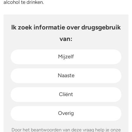
alcohol te drinken.
Stoppen of minderen
Alcohol
Ik zoek informatie over drugsgebruik
Feiten over verslaving
Lachgas
van:
Verkeer
Paddo’s en truffels
Mijzelf
Trends & Cijfers
2C-B
Check je gebruik
Ketamine
Naaste
Stel een vraag
Ayahuasca
Cliënt
LSD
Overig
Benzodiazepines
Heroïne
Door het beantwoorden van deze vraag help je onze