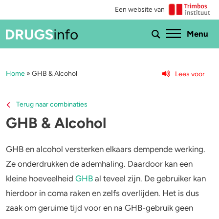
Een website van
Ho
Menu
Home
»
GHB & Alcohol
Lees voor
Menu
Bekijk alle drugs
Cannabis
Terug naar combinaties
GHB & Alcohol
Aantoonbaarheid
XTC / MDMA
Zwangerschap
Cocaïne
GHB en alcohol versterken elkaars dempende werking.
Ze onderdrukken de ademhaling. Daardoor kan een
Drugs & de wet
Speed
kleine hoeveelheid
GHB
al teveel zijn. De gebruiker kan
hierdoor in coma raken en zelfs overlijden. Het is dus
Combinaties & medicijnen
3-MMC
zaak om geruime tijd voor en na GHB-gebruik geen
Zorgen om iemand
GHB