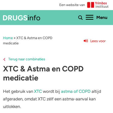
Een website van
Ho
Menu
Home
»
XTC & Astma en COPD
Menu
Lees voor
medicatie
Bekijk alle drugs
Cannabis
Terug naar combinaties
Aantoonbaarheid
XTC / MDMA
XTC & Astma en COPD
medicatie
Zwangerschap
Cocaïne
Drugs & de wet
Speed
Het gebruik van
XTC
wordt bij
astma of COPD
altijd
afgeraden, omdat XTC zélf een astma-aanval kan
Combinaties & medicijnen
3-MMC
uitlokken.
Zorgen om iemand
GHB