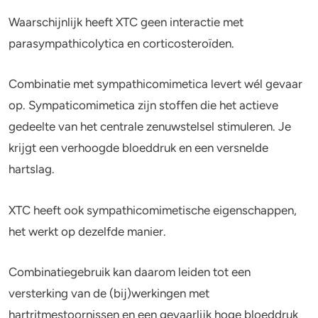
Waarschijnlijk heeft XTC geen interactie met
Stoppen of minderen
Alcohol
parasympathicolytica en corticosteroïden.
Feiten over verslaving
Lachgas
Combinatie met sympathicomimetica levert wél gevaar
Verkeer
Paddo’s en truffels
op. Sympaticomimetica zijn stoffen die het actieve
gedeelte van het centrale zenuwstelsel stimuleren. Je
Trends & Cijfers
2C-B
krijgt een verhoogde bloeddruk en een versnelde
hartslag.
Check je gebruik
Ketamine
Stel een vraag
Ayahuasca
XTC heeft ook sympathicomimetische eigenschappen,
het werkt op dezelfde manier.
LSD
Combinatiegebruik kan daarom leiden tot een
Benzodiazepines
versterking van de (bij)werkingen met
Heroïne
hartritmestoornissen en een gevaarlijk hoge bloeddruk