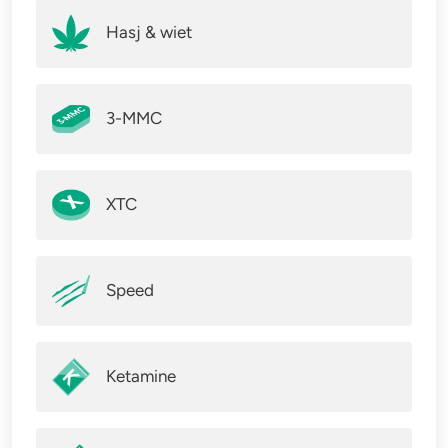
Hasj & wiet
3-MMC
XTC
Speed
Ketamine