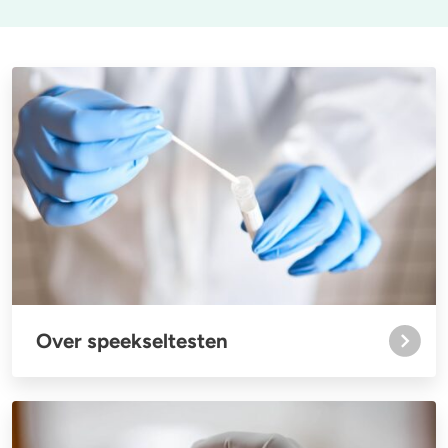
Stoppen of minderen
Alcohol
Feiten over verslaving
Lachgas
Verkeer
Paddo’s en truffels
Trends & Cijfers
2C-B
Check je gebruik
Ketamine
Stel een vraag
Ayahuasca
Over speekseltesten
LSD
Benzodiazepines
Heroïne