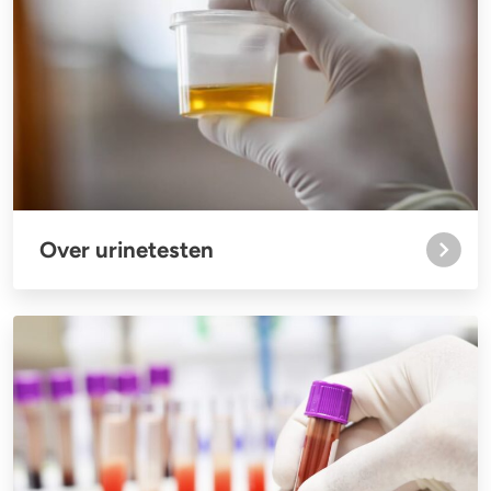
4-FA
Poppers
Crack
Over urinetesten