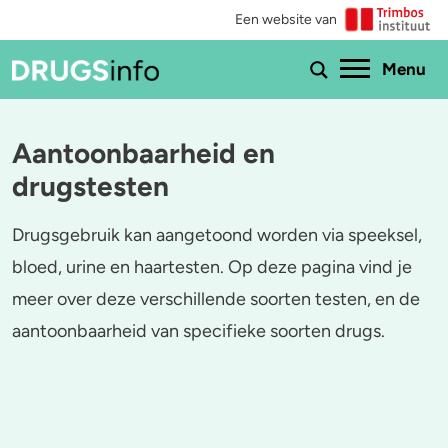
Een website van
Ho
Menu
Aantoonbaarheid en
Menu
drugstesten
Bekijk alle drugs
Cannabis
Drugsgebruik kan aangetoond worden via speeksel,
Aantoonbaarheid
XTC / MDMA
bloed, urine en haartesten. Op deze pagina vind je
meer over deze verschillende soorten testen, en de
Zwangerschap
Cocaïne
aantoonbaarheid van specifieke soorten drugs.
Drugs & de wet
Speed
Combinaties & medicijnen
3-MMC
Zorgen om iemand
GHB