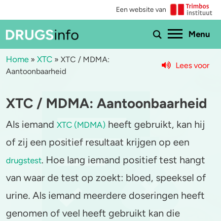
Een website van
Ho
Menu
Home
XTC
»
»
XTC / MDMA:
Lees voor
Aantoonbaarheid
Menu
XTC / MDMA: Aantoonbaarheid
Bekijk alle drugs
Cannabis
Als iemand
heeft gebruikt, kan hij
Aantoonbaarheid
XTC / MDMA
XTC (MDMA)
of zij een positief resultaat krijgen op een
Zwangerschap
Cocaïne
. Hoe lang iemand positief test hangt
drugstest
Drugs & de wet
Speed
van waar de test op zoekt: bloed, speeksel of
urine. Als iemand meerdere doseringen heeft
Combinaties & medicijnen
3-MMC
genomen of veel heeft gebruikt kan die
Zorgen om iemand
GHB