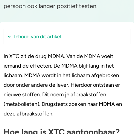
persoon ook langer positief testen.
Stoppen of minderen
Alcohol
Feiten over verslaving
Lachgas
Inhoud van dit artikel
Verkeer
Paddo’s en truffels
In XTC zit de drug MDMA. Van de MDMA voelt
Hoe lang is XTC aantoonbaar?
Trends & Cijfers
2C-B
iemand de effecten. De MDMA blijf lang in het
Welke medicijnen of drugs zorgen voor een
Check je gebruik
Ketamine
lichaam. MDMA wordt in het lichaam afgebroken
positieve test op XTC?
door onder andere de lever. Hierdoor ontstaan er
Veelgestelde vragen
Stel een vraag
Ayahuasca
nieuwe stoffen. Dit noem je afbraakstoffen
Hoe lang is XTC/MDMA aantoonbaar in
LSD
(metabolieten). Drugstests zoeken naar MDMA en
haar?
deze afbraakstoffen.
Mag mijn werkgever testen op XTC?
Benzodiazepines
Hoe krijg je XTC sneller uit je lichaam?
Hoe lang is XTC aantoonbaar?
Heroïne