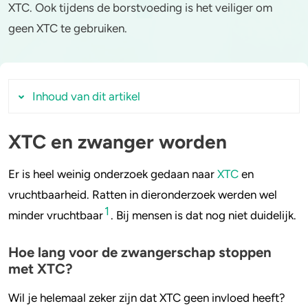
XTC. Ook tijdens de borstvoeding is het veiliger om
geen XTC te gebruiken.
Stoppen of minderen
Alcohol
Feiten over verslaving
Lachgas
Inhoud van dit artikel
Verkeer
Paddo’s en truffels
Trends & Cijfers
2C-B
XTC en zwanger worden
XTC en zwanger worden
Hoe lang voor de zwangerschap stoppen
Check je gebruik
Ketamine
Er is heel weinig onderzoek gedaan naar
XTC
en
met XTC?
vruchtbaarheid. Ratten in dieronderzoek werden wel
Stel een vraag
Ayahuasca
XTC gebruikt en daarna zwanger geworden?
1
minder vruchtbaar
. Bij mensen is dat nog niet duidelijk.
XTC tijdens de zwangerschap
LSD
Hoe lang voor de zwangerschap stoppen
Maakt het uit in welke maand van de
met XTC?
Benzodiazepines
zwangerschap je XTC hebt gebruikt?
Ik heb de eerste weken van mijn
Wil je helemaal zeker zijn dat XTC geen invloed heeft?
Heroïne