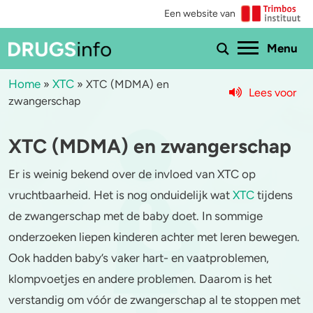
Een website van
Ho
Menu
Home
XTC
»
»
XTC (MDMA) en
Lees voor
zwangerschap
Menu
XTC (MDMA) en zwangerschap
Bekijk alle drugs
Cannabis
Er is weinig bekend over de invloed van XTC op
Aantoonbaarheid
XTC / MDMA
vruchtbaarheid. Het is nog onduidelijk wat
XTC
tijdens
Zwangerschap
Cocaïne
de zwangerschap met de baby doet. In sommige
onderzoeken liepen kinderen achter met leren bewegen.
Drugs & de wet
Speed
Ook hadden baby’s vaker hart- en vaatproblemen,
Combinaties & medicijnen
3-MMC
klompvoetjes en andere problemen. Daarom is het
verstandig om vóór de zwangerschap al te stoppen met
Zorgen om iemand
GHB