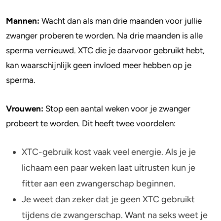
zwangerschap XTC gebruikt, is dat
4-FA
Mannen:
Wacht dan als man drie maanden voor jullie
schadelijk voor de baby?
zwanger proberen te worden. Na drie maanden is alle
XTC en borstvoeding
Poppers
sperma vernieuwd. XTC die je daarvoor gebruikt hebt,
kan waarschijnlijk geen invloed meer hebben op je
Crack
sperma.
Vrouwen:
Stop een aantal weken voor je zwanger
probeert te worden. Dit heeft twee voordelen:
XTC-gebruik kost vaak veel energie. Als je je
lichaam een paar weken laat uitrusten kun je
fitter aan een zwangerschap beginnen.
Je weet dan zeker dat je geen XTC gebruikt
tijdens de zwangerschap. Want na seks weet je