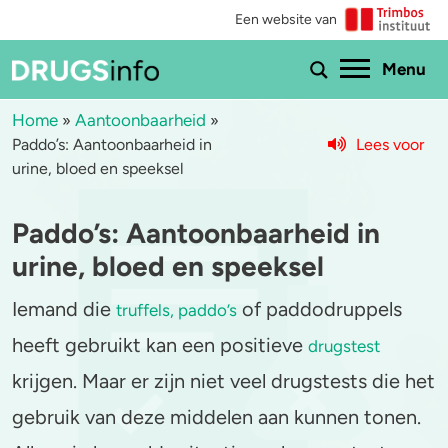
Een website van
Ho
Menu
Home
Aantoonbaarheid
»
»
Lees voor
Paddo’s: Aantoonbaarheid in
Menu
urine, bloed en speeksel
Bekijk alle drugs
Cannabis
Paddo’s: Aantoonbaarheid in
Aantoonbaarheid
XTC / MDMA
urine, bloed en speeksel
Zwangerschap
Cocaïne
Iemand die
of paddodruppels
truffels, paddo’s
heeft gebruikt kan een positieve
drugstest
Drugs & de wet
Speed
krijgen. Maar er zijn niet veel drugstests die het
Combinaties & medicijnen
3-MMC
gebruik van deze middelen aan kunnen tonen.
Zorgen om iemand
GHB