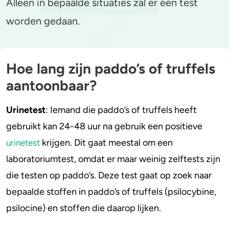
Alleen in bepaalde situaties zal er een test
worden gedaan.
Stoppen of minderen
Alcohol
Feiten over verslaving
Lachgas
Hoe lang zijn paddo’s of truffels
Verkeer
Paddo’s en truffels
aantoonbaar?
Trends & Cijfers
2C-B
Urinetest
: Iemand die paddo’s of truffels heeft
Check je gebruik
Ketamine
gebruikt kan 24-48 uur na gebruik een positieve
krijgen. Dit gaat meestal om een
urinetest
Stel een vraag
Ayahuasca
laboratoriumtest, omdat er maar weinig zelftests zijn
die testen op paddo’s. Deze test gaat op zoek naar
LSD
bepaalde stoffen in paddo’s of truffels (psilocybine,
Benzodiazepines
psilocine) en stoffen die daarop lijken.
Heroïne