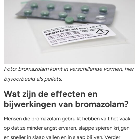
Wat zijn de risico’s van bromazolam?
Veelgestelde vragen
4-FA
Hoe lang werkt bromazolam?
Poppers
Is bromazolam gevaarlijk of schadelijk?
Is bromazolam verslavend?
Crack
Hoe werkt bromazolam?
Is Bromazolam illegaal?
Foto: bromazolam komt in verschillende vormen, hier
Mag je autorijden na bromazolam?
bijvoorbeeld als pellets.
Is bromazolam na drugs gevaarlijk?
Wat zijn de effecten en
bijwerkingen van bromazolam?
Mensen die bromazolam gebruikt hebben valt het vaak
op dat ze minder angst ervaren, slappe spieren krijgen,
en sneller in slaap vallen en in slaap blijven. Verder