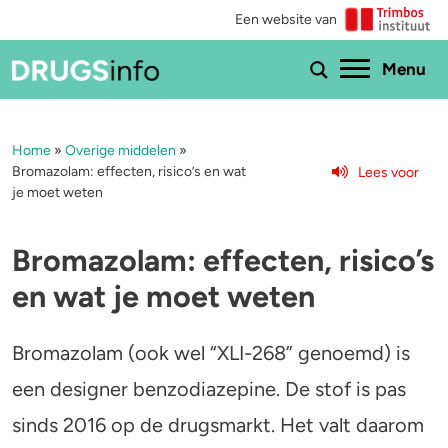
Een website van
Ho
Menu
Home
»
Overige middelen
»
Menu
Bromazolam: effecten, risico’s en wat
Lees voor
je moet weten
Bekijk alle drugs
Cannabis
Aantoonbaarheid
XTC / MDMA
Bromazolam: effecten, risico’s
en wat je moet weten
Zwangerschap
Cocaïne
Drugs & de wet
Speed
Bromazolam (ook wel “XLI-268” genoemd) is
een designer benzodiazepine. De stof is pas
Combinaties & medicijnen
3-MMC
sinds 2016 op de drugsmarkt. Het valt daarom
Zorgen om iemand
GHB