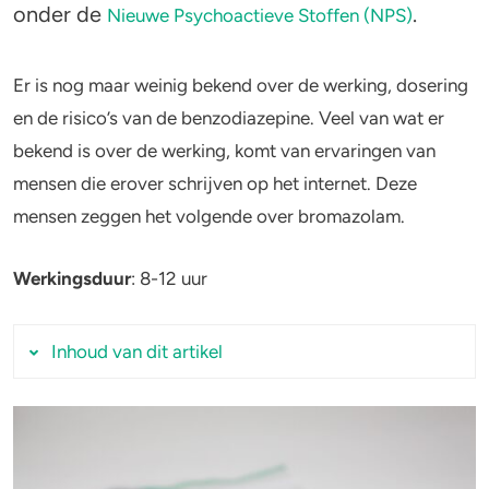
onder de
.
Nieuwe Psychoactieve Stoffen (NPS)
Stoppen of minderen
Alcohol
Er is nog maar weinig bekend over de werking, dosering
Feiten over verslaving
Lachgas
en de risico’s van de benzodiazepine. Veel van wat er
bekend is over de werking, komt van ervaringen van
Verkeer
Paddo’s en truffels
mensen die erover schrijven op het internet. Deze
Trends & Cijfers
2C-B
mensen zeggen het volgende over bromazolam.
Check je gebruik
Ketamine
Werkingsduur
: 8-12 uur
Stel een vraag
Ayahuasca
Inhoud van dit artikel
LSD
Wat zijn de effecten en bijwerkingen van
Benzodiazepines
bromazolam?
Heroïne