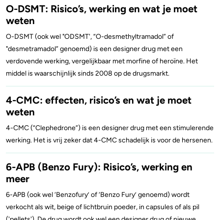
O-DSMT: Risico’s, werking en wat je moet
weten
O-DSMT (ook wel "ODSMT', “O-desmethyltramadol” of
"desmetramadol” genoemd) is een designer drug met een
verdovende werking, vergelijkbaar met morfine of heroïne. Het
middel is waarschijnlijk sinds 2008 op de drugsmarkt.
4-CMC: effecten, risico’s en wat je moet
weten
4-CMC (“Clephedrone”) is een designer drug met een stimulerende
werking. Het is vrij zeker dat 4-CMC schadelijk is voor de hersenen.
6-APB (Benzo Fury): Risico’s, werking en
meer
6-APB (ook wel ‘Benzofury’ of ‘Benzo Fury’ genoemd) wordt
verkocht als wit, beige of lichtbruin poeder, in capsules of als pil
('pellets'). De drug wordt ook wel een designer drug of nieuwe