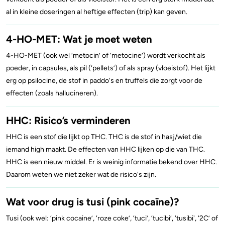
al in kleine doseringen al heftige effecten (trip) kan geven.
4-HO-MET: Wat je moet weten
4-HO-MET (ook wel ‘metocin’ of ‘metocine’) wordt verkocht als
poeder, in capsules, als pil (‘pellets’) of als spray (vloeistof). Het lijkt
erg op psilocine, de stof in paddo's en truffels die zorgt voor de
effecten (zoals hallucineren).
HHC: Risico’s verminderen
HHC is een stof die lijkt op THC. THC is de stof in hasj/wiet die
iemand high maakt. De effecten van HHC lijken op die van THC.
HHC is een nieuw middel. Er is weinig informatie bekend over HHC.
Daarom weten we niet zeker wat de risico's zijn.
Wat voor drug is tusi (pink cocaïne)?
Tusi (ook wel: ‘pink cocaine’, ‘roze coke’, ‘tuci’, ‘tucibi’, ‘tusibi', ‘2C’ of