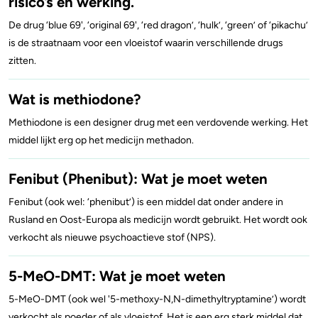
risico’s en werking.
De drug ‘blue 69', ‘original 69', ‘red dragon’, ‘hulk’, ‘green’ of ‘pikachu’
is de straatnaam voor een vloeistof waarin verschillende drugs
zitten.
Wat is methiodone?
Methiodone is een designer drug met een verdovende werking. Het
middel lijkt erg op het medicijn methadon.
Fenibut (Phenibut): Wat je moet weten
Fenibut (ook wel: ‘phenibut’) is een middel dat onder andere in
Rusland en Oost-Europa als medicijn wordt gebruikt. Het wordt ook
verkocht als nieuwe psychoactieve stof (NPS).
5-MeO-DMT: Wat je moet weten
5-MeO-DMT (ook wel '5-methoxy-N,N-dimethyltryptamine’) wordt
verkocht als poeder of als vloeistof. Het is een erg sterk middel dat