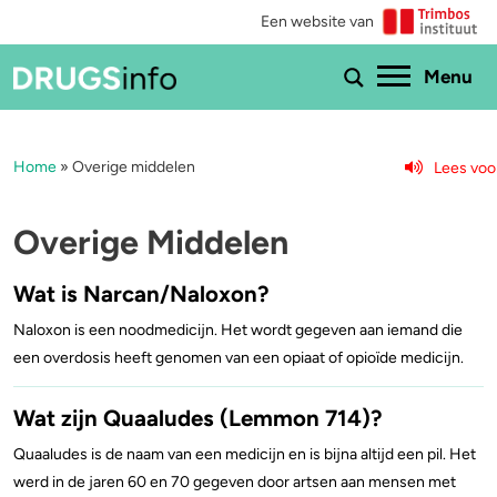
Een website van
Ho
Menu
Home
»
Overige middelen
Lees voo
Menu
Bekijk alle drugs
Cannabis
Overige Middelen
Aantoonbaarheid
XTC / MDMA
Wat is Narcan/Naloxon?
Naloxon is een noodmedicijn. Het wordt gegeven aan iemand die
Zwangerschap
Cocaïne
een overdosis heeft genomen van een opiaat of opioïde medicijn.
Drugs & de wet
Speed
Wat zijn Quaaludes (Lemmon 714)?
Combinaties & medicijnen
3-MMC
Quaaludes is de naam van een medicijn en is bijna altijd een pil. Het
werd in de jaren 60 en 70 gegeven door artsen aan mensen met
Zorgen om iemand
GHB