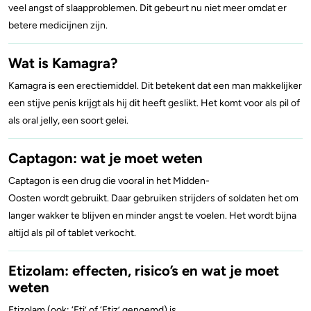
veel angst of slaapproblemen. Dit gebeurt nu niet meer omdat er
betere medicijnen zijn.
Stoppen of minderen
Alcohol
Wat is Kamagra?
Feiten over verslaving
Lachgas
Kamagra is een erectiemiddel. Dit betekent dat een man makkelijker
Verkeer
Paddo’s en truffels
een stijve penis krijgt als hij dit heeft geslikt. Het komt voor als pil of
als oral jelly, een soort gelei.
Trends & Cijfers
2C-B
Captagon: wat je moet weten
Check je gebruik
Ketamine
Captagon is een drug die vooral in het Midden-
Oosten wordt gebruikt. Daar gebruiken strijders of soldaten het om
Stel een vraag
Ayahuasca
langer wakker te blijven en minder angst te voelen. Het wordt bijna
altijd als pil of tablet verkocht.
LSD
Etizolam: effecten, risico’s en wat je moet
Benzodiazepines
weten
Heroïne
Etizolam (ook: ‘Eti’ of ‘Etiz’ genoemd) is