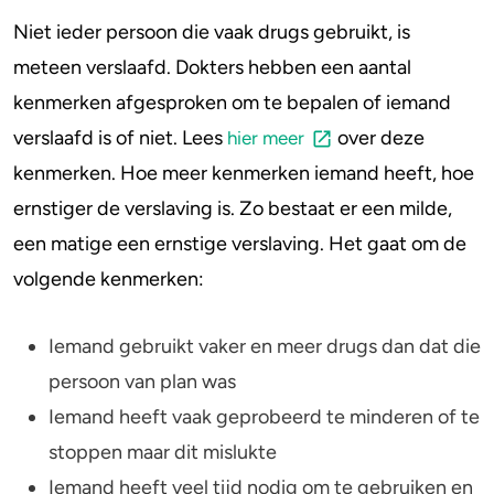
Hoe ontstaat een verslaving?
Niet ieder persoon die vaak drugs gebruikt, is
4-FA
1. Erfelijkheid
meteen verslaafd. Dokters hebben een aantal
2. Psychische problemen
Poppers
kenmerken afgesproken om te bepalen of iemand
3. Sociale problemen
verslaafd is of niet. Lees
over deze
hier meer
Crack
Is verslaving een ziekte?
kenmerken. Hoe meer kenmerken iemand heeft, hoe
Wat zijn de gevolgen van een verslaving?
ernstiger de verslaving is. Zo bestaat er een milde,
Lichamelijke problemen
een matige een ernstige verslaving. Het gaat om de
Psychische problemen
volgende kenmerken:
Sociale problemen
Geldproblemen
Iemand gebruikt vaker en meer drugs dan dat die
Wat zijn de meest verslavende drugs?
persoon van plan was
Wat kan je doen als je zelf of iemand anders
Iemand heeft vaak geprobeerd te minderen of te
verslaafd is?
stoppen maar dit mislukte
Iemand heeft veel tijd nodig om te gebruiken en