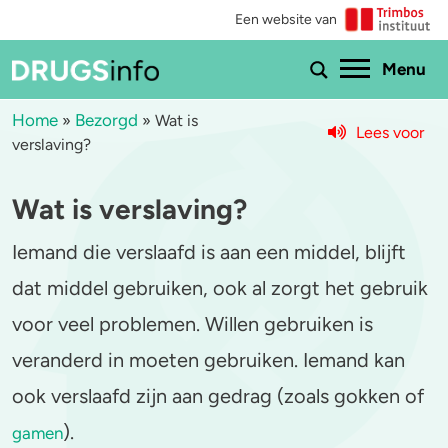
Een website van
Ho
Menu
Home
Bezorgd
»
»
Wat is
Lees voor
verslaving?
Menu
Wat is verslaving?
Bekijk alle drugs
Cannabis
Iemand die verslaafd is aan een middel, blijft
Aantoonbaarheid
XTC / MDMA
dat middel gebruiken, ook al zorgt het gebruik
Zwangerschap
Cocaïne
voor veel problemen. Willen gebruiken is
Drugs & de wet
Speed
veranderd in moeten gebruiken. Iemand kan
ook verslaafd zijn aan gedrag (zoals gokken of
Combinaties & medicijnen
3-MMC
).
gamen
Zorgen om iemand
GHB