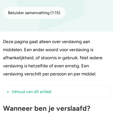
Stoppen of minderen
Alcohol
Beluister samenvatting (1:15)
Feiten over verslaving
Lachgas
Verkeer
Paddo’s en truffels
Deze pagina gaat alleen over verslaving aan
Trends & Cijfers
2C-B
middelen. Een ander woord voor verslaving is
afhankelijkheid, of stoornis in gebruik. Niet iedere
Check je gebruik
Ketamine
verslaving is hetzelfde of even ernstig. Een
verslaving verschilt per persoon en per middel.
Stel een vraag
Ayahuasca
LSD
Inhoud van dit artikel
Benzodiazepines
Wanneer ben je verslaafd?
Wanneer ben je verslaafd?
Heroïne