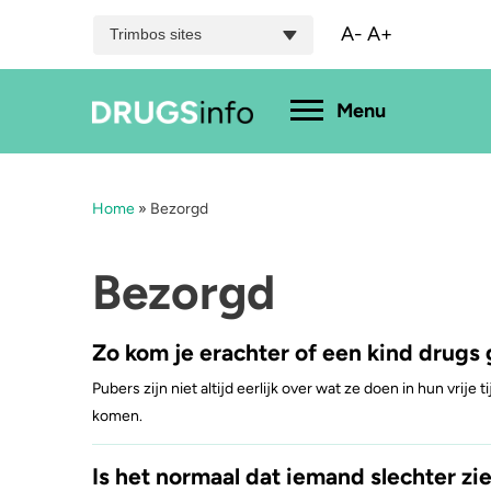
A-
A+
Trimbos sites
Hoofdmenu
Menu
Home
»
Bezorgd
Menu
Bekijk alle drugs
Cannabis
A
Bezorgd
Aantoonbaarheid
XTC / MDMA
L
Zo kom je erachter of een kind drugs 
Zwangerschap
Cocaïne
P
Pubers zijn niet altijd eerlijk over wat ze doen in hun vrije 
komen.
Drugs & de wet
Speed
2
Is het normaal dat iemand slechter z
Combinaties & medicijnen
3-MMC
K