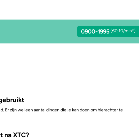
0900-1995
(€0,10/min*)
lcohol
Stoppen of minderen
LSD
achgas
Feiten over verslaving
Benzodiazepines
gebruikt
addo’s en truffels
Verkeer
Heroïne
tijd. Er zijn wel een aantal dingen die je kan doen om hierachter te
C-B
Trends & Cijfers
4-FA
iet na XTC?
etamine
Check je gebruik
Poppers