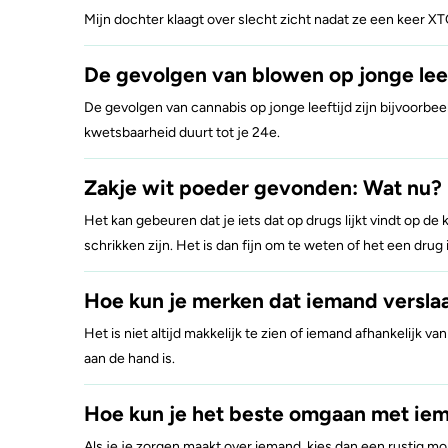
Mijn dochter klaagt over slecht zicht nadat ze een keer XTC
Zorgen om iemand
GHB
A
De gevolgen van blowen op jonge lee
De gevolgen van cannabis op jonge leeftijd zijn bijvoorb
kwetsbaarheid duurt tot je 24e.
Zakje wit poeder gevonden: Wat nu?
Het kan gebeuren dat je iets dat op drugs lijkt vindt op de 
schrikken zijn. Het is dan fijn om te weten of het een drug i
Hoe kun je merken dat iemand verslaa
Het is niet altijd makkelijk te zien of iemand afhankelijk v
aan de hand is.
Hoe kun je het beste omgaan met iema
Als je je zorgen maakt over iemand, kies dan een rustig mo