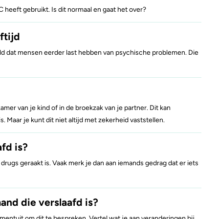
 heeft gebruikt. Is dit normaal en gaat het over?
yahuasca
Stel een vraag
Crack
ftijd
eeld dat mensen eerder last hebben van psychische problemen. Die
kamer van je kind of in de broekzak van je partner. Dit kan
s. Maar je kunt dit niet altijd met zekerheid vaststellen.
fd is?
an drugs geraakt is. Vaak merk je dan aan iemands gedrag dat er iets
nd die verslaafd is?
mentuit om dit te bespreken. Vertel wat je aan veranderingen bij