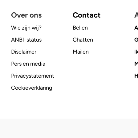
Over ons
Contact
A
Wie zijn wij?
Bellen
A
ANBI-status
Chatten
G
Disclaimer
Mailen
I
Pers en media
M
Privacystatement
H
Cookieverklaring