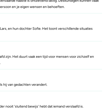
verslaafde naaste is ontzettend lastig. Deskundigen kunnen vaak
persoon en je eigen wensen en behoeften.
 Lars, en hun dochter Sofie. Het toont verschillende situaties
d zijn. Het duurt vaak een tijd voor mensen voor zichzelf en
.
ls hij van gedachten verandert.
r nooit 'sluitend bewijs' hebt dat iemand verslaafd is.