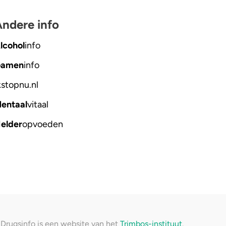
ndere info
lcohol
info
amen
info
kstopnu
.nl
entaal
vitaal
elder
opvoeden
Drugsinfo is een website van het
Trimbos-instituut
.