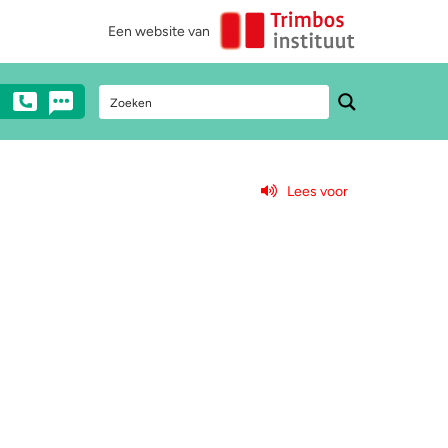
Een website van
Lees voor
Stel een vraag
Heb je vragen over drugs? Neem dan
anoniem contact met ons op via mail,
chat of telefonisch (€0,10/min).
0900 - 1995
Chat met een medewerker
Stuur ons een e-mail