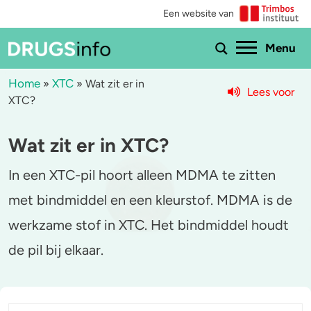
Een website van
Ho
Menu
Home
XTC
»
»
Wat zit er in
Lees voor
XTC?
Menu
Wat zit er in XTC?
Bekijk alle drugs
Cannabis
In een XTC-pil hoort alleen MDMA te zitten
Aantoonbaarheid
XTC / MDMA
met bindmiddel en een kleurstof. MDMA is de
Zwangerschap
Cocaïne
werkzame stof in XTC. Het bindmiddel houdt
Drugs & de wet
Speed
de pil bij elkaar.
Combinaties & medicijnen
3-MMC
Zorgen om iemand
GHB