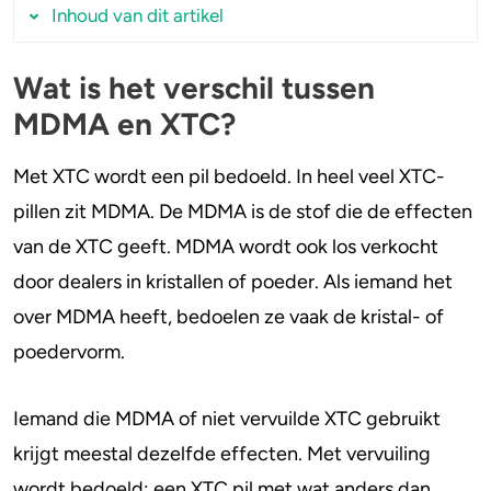
Inhoud van dit artikel
Stoppen of minderen
Alcohol
Wat is het verschil tussen
Wat is het verschil tussen MDMA en XTC?
Feiten over verslaving
Lachgas
MDMA en XTC?
Wat zit er in een XTC-pil?
Hoeveel MDMA zit er in een pil (dosering)?
Verkeer
Paddo’s en truffels
Met XTC wordt een pil bedoeld. In heel veel XTC-
Vervuilde XTC in Nederland
pillen zit MDMA. De MDMA is de stof die de effecten
Trends & Cijfers
2C-B
Zit er speed in XTC-pillen?
van de XTC geeft. MDMA wordt ook los verkocht
Check je gebruik
Ketamine
door dealers in kristallen of poeder. Als iemand het
over MDMA heeft, bedoelen ze vaak de kristal- of
Stel een vraag
Ayahuasca
poedervorm.
LSD
Iemand die MDMA of niet vervuilde XTC gebruikt
Benzodiazepines
krijgt meestal dezelfde effecten. Met vervuiling
Heroïne
wordt bedoeld: een XTC pil met wat anders dan