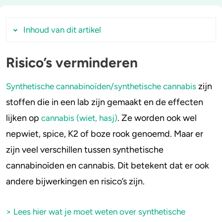
Stoppen of minderen
Alcohol
Inhoud van dit artikel
Feiten over verslaving
Lachgas
Risico’s verminderen
Risico’s verminderen
Verkeer
Paddo’s en truffels
Risico’s verminderen tijdens gebruik
zijn
Synthetische cannabinoïden/synthetische cannabis
‘Gewone’ cannabis gebruiken
Trends & Cijfers
2C-B
stoffen die in een lab zijn gemaakt en de effecten
Laag doseren
lijken op
. Ze worden ook wel
cannabis (wiet, hasj)
Check je gebruik
Ketamine
Niet combineren
nepwiet, spice, K2 of boze rook genoemd. Maar er
Gebruik alleen als je je lichamelijk en
Stel een vraag
Ayahuasca
zijn veel verschillen tussen synthetische
psychisch goed voelt
cannabinoïden en cannabis. Dit betekent dat er ook
LSD
Gebruiken op een veilige plek met
andere bijwerkingen en risico’s zijn.
vertrouwde mensen
Benzodiazepines
Niet gebruiken als iemand gevoelig is voor
> Lees hier wat je moet weten over synthetische
Heroïne