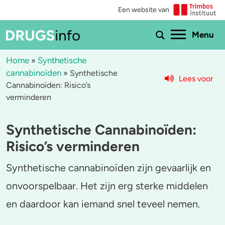
Een website van
Ho
Menu
Home
Synthetische
»
cannabinoïden
»
Synthetische
Lees voor
Menu
Cannabinoïden: Risico’s
verminderen
Bekijk alle drugs
Cannabis
Synthetische Cannabinoïden:
Aantoonbaarheid
XTC / MDMA
Risico’s verminderen
Zwangerschap
Cocaïne
Synthetische cannabinoïden zijn gevaarlijk en
Drugs & de wet
Speed
onvoorspelbaar. Het zijn erg sterke middelen
Combinaties & medicijnen
3-MMC
en daardoor kan iemand snel teveel nemen.
Zorgen om iemand
GHB