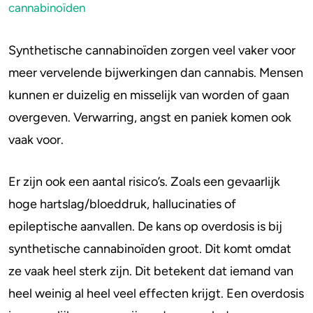
psychoses
cannabinoïden
Een nuchter iemand uitnodigen bij gebruik
4-FA
(een tripsitter)
Synthetische cannabinoïden zorgen veel vaker voor
Poppers
De kater verminderen
meer vervelende bijwerkingen dan cannabis. Mensen
Genoeg water drinken
kunnen er duizelig en misselijk van worden of gaan
Crack
Rusten en slapen
overgeven. Verwarring, angst en paniek komen ook
Geen synthetische cannabinoïden nemen bij
vaak voor.
craving
Veelgestelde vragen
Er zijn ook een aantal risico’s. Zoals een gevaarlijk
Zijn synthetische cannabinoïden
hoge hartslag/bloeddruk, hallucinaties of
verslavend?
epileptische aanvallen. De kans op overdosis is bij
Wat kan ik doen tegen de risico’s op lange
synthetische cannabinoïden groot. Dit komt omdat
termijn?
ze vaak heel sterk zijn. Dit betekent dat iemand van
Hoe herken je synthetische wiet (spice/nep
heel weinig al heel veel effecten krijgt. Een overdosis