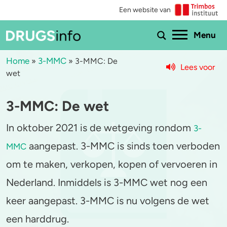
Een website van
Ho
Menu
Home
3-MMC
»
»
3-MMC: De
Lees voor
wet
Menu
3-MMC: De wet
Bekijk alle drugs
Cannabis
In oktober 2021 is de wetgeving rondom
Aantoonbaarheid
XTC / MDMA
3-
aangepast. 3-MMC is sinds toen verboden
MMC
Zwangerschap
Cocaïne
om te maken, verkopen, kopen of vervoeren in
Drugs & de wet
Speed
Nederland. Inmiddels is 3-MMC wet nog een
keer aangepast. 3-MMC is nu volgens de wet
Combinaties & medicijnen
3-MMC
een harddrug.
Zorgen om iemand
GHB