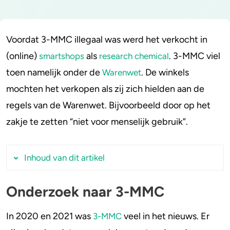
Stoppen of minderen
Alcohol
Voordat 3-MMC illegaal was werd het verkocht in
Feiten over verslaving
Lachgas
(online)
als
. 3-MMC viel
smartshops
research chemical
toen namelijk onder de
. De winkels
Warenwet
Verkeer
Paddo’s en truffels
mochten het verkopen als zij zich hielden aan de
Trends & Cijfers
2C-B
regels van de Warenwet. Bijvoorbeeld door op het
zakje te zetten “niet voor menselijk gebruik”.
Check je gebruik
Ketamine
Stel een vraag
Ayahuasca
Inhoud van dit artikel
LSD
Onderzoek naar 3-MMC
Onderzoek naar 3-MMC
Benzodiazepines
3-MMC verbod
In 2020 en 2021 was
veel in het nieuws. Er
3-MMC
3-MMC toch een harddrug
Heroïne