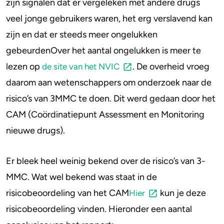
zijn signalen dat er vergeleken met andere drugs
3-MMC vervangers
veel jonge gebruikers waren, het erg verslavend kan
4-FA
Veelgestelde vragen
zijn en dat er steeds meer ongelukken
Waar kun je 3-MMC kopen?
Poppers
gebeurdenOver het aantal ongelukken is meer te
lezen op
. De overheid vroeg
de site van het NVIC
Crack
daarom aan wetenschappers om onderzoek naar de
risico’s van 3MMC te doen. Dit werd gedaan door het
CAM (Coördinatiepunt Assessment en Monitoring
nieuwe drugs).
Er bleek heel weinig bekend over de risico’s van 3-
MMC. Wat wel bekend was staat in de
risicobeoordeling van het CAM
kun je deze
Hier
risicobeoordeling vinden. Hieronder een aantal