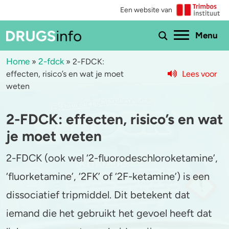
Een website van
Ho
Menu
Home
2-fdck
»
»
2-FDCK:
Lees voor
effecten, risico’s en wat je moet
Menu
weten
Bekijk alle drugs
Cannabis
2-FDCK: effecten, risico’s en wat
Aantoonbaarheid
XTC / MDMA
je moet weten
Zwangerschap
Cocaïne
2-FDCK (ook wel ‘2-fluorodeschloroketamine’,
‘fluorketamine’, ‘2FK’ of ‘2F-ketamine’) is een
Drugs & de wet
Speed
dissociatief tripmiddel. Dit betekent dat
Combinaties & medicijnen
3-MMC
iemand die het gebruikt het gevoel heeft dat
Zorgen om iemand
GHB