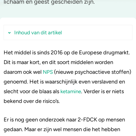
lichaam en geest gescheiden zijn.
Stoppen of minderen
Alcohol
Feiten over verslaving
Lachgas
Inhoud van dit artikel
Verkeer
Paddo’s en truffels
Het middel is sinds 2016 op de Europese drugmarkt.
Hoeveel mensen gebruiken 2-FDCK?
Trends & Cijfers
2C-B
Dit is maar kort, en dit soort middelen worden
Werking
daarom ook wel
(nieuwe psychoactieve stoffen)
NPS
Risico’s
Check je gebruik
Ketamine
genoemd. Het is waarschijnlijk even verslavend en
Verslaving
Stel een vraag
Ayahuasca
slecht voor de blaas als
. Verder is er niets
ketamine
Wetgeving
bekend over de risico’s.
LSD
Benzodiazepines
Er is nog geen onderzoek naar 2-FDCK op mensen
gedaan. Maar er zijn wel mensen die het hebben
Heroïne