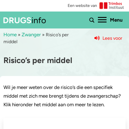
Een website van
Ho
Menu
Home
Zwanger
»
»
Risico’s per
Lees voor
middel
Menu
Risico’s per middel
Bekijk alle drugs
Cannabis
Aantoonbaarheid
XTC / MDMA
Zwangerschap
Cocaïne
Wil je meer weten over de risico’s die een specifiek
middel met zich mee brengt tijdens de zwangerschap?
Drugs & de wet
Speed
Klik hieronder het middel aan om meer te lezen.
Combinaties & medicijnen
3-MMC
Zorgen om iemand
GHB