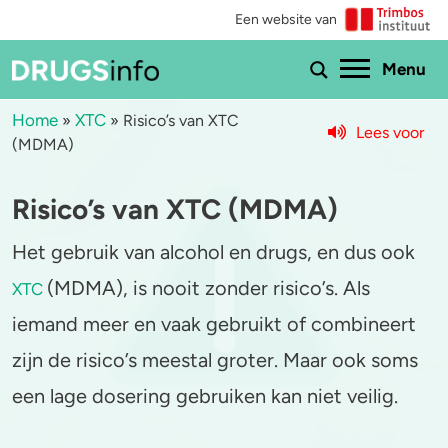
Een website van
Ho
Menu
Home
XTC
»
»
Risico’s van XTC
Lees voor
(MDMA)
Menu
Risico’s van XTC (MDMA)
Bekijk alle drugs
Cannabis
Het gebruik van alcohol en drugs, en dus ook
Aantoonbaarheid
XTC / MDMA
(MDMA), is nooit zonder risico’s. Als
XTC
Zwangerschap
Cocaïne
iemand meer en vaak gebruikt of combineert
Drugs & de wet
Speed
zijn de risico’s meestal groter. Maar ook soms
een lage dosering gebruiken kan niet veilig.
Combinaties & medicijnen
3-MMC
Zorgen om iemand
GHB