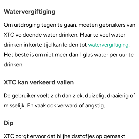
Gebit
Watervergiftiging
4-FA
Overlijden
Om uitdroging tegen te gaan, moeten gebruikers van
Hooggedoseerde XTC-pillen
Poppers
XTC voldoende water drinken. Maar te veel water
Wie loopt het meeste risico bij gebruik van
Crack
drinken in korte tijd kan leiden tot
.
watervergiftiging
XTC (MDMA)?
Het beste is om niet meer dan 1 glas water per uur te
Ongelukken met XTC. Wat gaat er mis?
drinken.
XTC kan verkeerd vallen
De gebruiker voelt zich dan ziek, duizelig, draaierig of
misselijk. En vaak ook verward of angstig.
Dip
XTC zorgt ervoor dat blijheidsstofjes op gemaakt