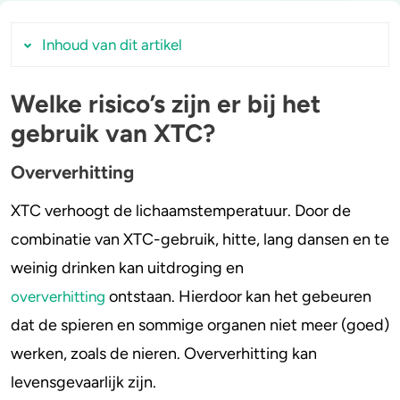
Stoppen of minderen
Alcohol
Inhoud van dit artikel
Feiten over verslaving
Lachgas
Welke risico’s zijn er bij het
Welke risico’s zijn er bij het gebruik van XTC?
gebruik van XTC?
Verkeer
Paddo’s en truffels
Oververhitting
Watervergiftiging
Oververhitting
Trends & Cijfers
2C-B
XTC kan verkeerd vallen
XTC verhoogt de lichaamstemperatuur. Door de
Check je gebruik
Ketamine
Dip
combinatie van XTC-gebruik, hitte, lang dansen en te
Vermindering rijvaardigheid
Stel een vraag
Ayahuasca
weinig drinken kan uitdroging en
Psychische klachten en slaapproblemen
ontstaan. Hierdoor kan het gebeuren
oververhitting
Schade lever en nieren
LSD
dat de spieren en sommige organen niet meer (goed)
Hersenbeschadiging
Benzodiazepines
werken, zoals de nieren. Oververhitting kan
Verslaving
levensgevaarlijk zijn.
Vatbaarheid infecties
Heroïne