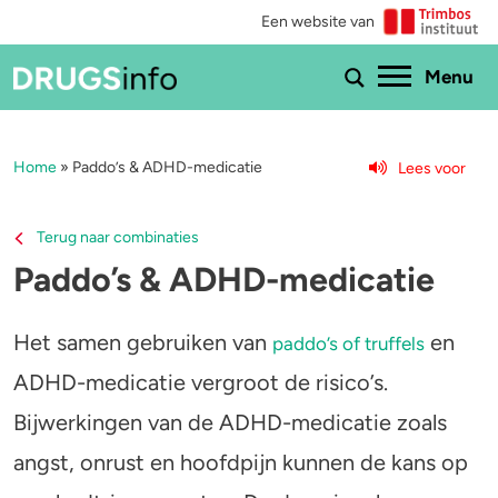
Een website van
Ho
Menu
Home
»
Paddo’s & ADHD-medicatie
Lees voor
Menu
Bekijk alle drugs
Cannabis
Terug naar combinaties
Paddo’s & ADHD-medicatie
Aantoonbaarheid
XTC / MDMA
Zwangerschap
Cocaïne
Het samen gebruiken van
en
paddo’s of truffels
ADHD-medicatie vergroot de risico’s.
Drugs & de wet
Speed
Bijwerkingen van de ADHD-medicatie zoals
Combinaties & medicijnen
3-MMC
angst, onrust en hoofdpijn kunnen de kans op
Zorgen om iemand
GHB