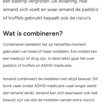
een badtrip vergroten. De dosering, hoe
iemand zich voelt en waar iemand de paddo’s
Stoppen of minderen
Alcohol
of truffels gebruikt bepaalt ook de risico’s.
Feiten over verslaving
Lachgas
Wat is combineren?
Verkeer
Paddo’s en truffels
Combineren betekent het op hetzelfde moment
Trends & Cijfers
2C-B
gebruiken van twee of meer middelen. Een middel kan
Check je gebruik
Ketamine
een medicijn of drug zijn. In deze tekst gaat het over
paddo’s of truffels en ADHD-medicatie.
Stel een vraag
Ayahuasca
Iemand combineert de middelen niet altijd bewust. Dit
LSD
komt vaak omdat ADHD-medicatie vaak langer werkt
Benzodiazepines
dan iemand denkt. Iemand kan zich daarnaast ook niet
bewust zijn van dat de middelen samen extra risico’s
Heroïne