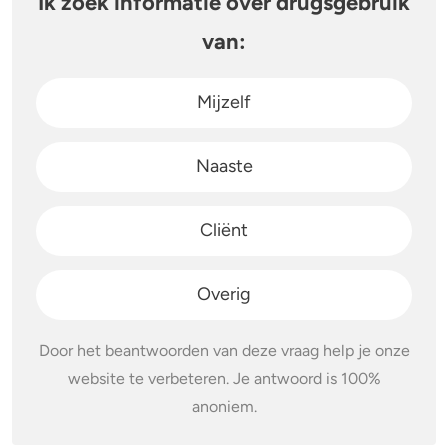
Ik zoek informatie over drugsgebruik
van:
Stoppen of minderen
Alcohol
Feiten over verslaving
Lachgas
Mijzelf
Verkeer
Paddo’s en truffels
Naaste
Trends & Cijfers
2C-B
Cliënt
Check je gebruik
Ketamine
Stel een vraag
Ayahuasca
Overig
LSD
Door het beantwoorden van deze vraag help je onze
website te verbeteren. Je antwoord is 100%
Benzodiazepines
anoniem.
Heroïne