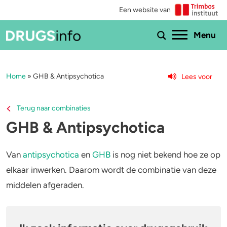
Een website van
Ho
Menu
Home
»
GHB & Antipsychotica
Lees voor
Menu
Bekijk alle drugs
Cannabis
Terug naar combinaties
GHB & Antipsychotica
Aantoonbaarheid
XTC / MDMA
Zwangerschap
Cocaïne
Van
antipsychotica
en
GHB
is nog niet bekend hoe ze op
elkaar inwerken. Daarom wordt de combinatie van deze
Drugs & de wet
Speed
middelen afgeraden.
Combinaties & medicijnen
3-MMC
Zorgen om iemand
GHB