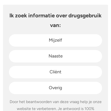
Stoppen of minderen
Alcohol
Ik zoek informatie over drugsgebruik
Feiten over verslaving
Lachgas
van:
Verkeer
Paddo’s en truffels
Mijzelf
Trends & Cijfers
2C-B
Naaste
Check je gebruik
Ketamine
Cliënt
Stel een vraag
Ayahuasca
LSD
Overig
Benzodiazepines
Door het beantwoorden van deze vraag help je onze
website te verbeteren. Je antwoord is 100%
Heroïne