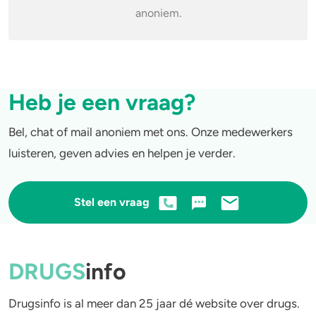
anoniem.
4-FA
Poppers
Heb je een vraag?
Crack
Bel, chat of mail anoniem met ons. Onze medewerkers
luisteren, geven advies en helpen je verder.
Stel een vraag
DRUGS
info
Drugsinfo is al meer dan 25 jaar dé website over drugs.