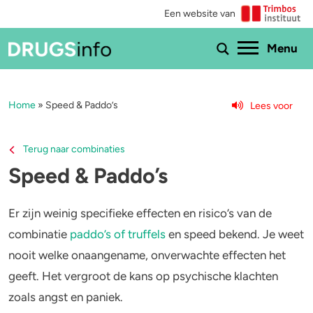
Een website van
Ho
Menu
Home
»
Speed & Paddo’s
Lees voor
Menu
Bekijk alle drugs
Cannabis
Terug naar combinaties
Speed & Paddo’s
Aantoonbaarheid
XTC / MDMA
Zwangerschap
Cocaïne
Er zijn weinig specifieke effecten en risico’s van de
combinatie
paddo’s of truffels
en speed bekend. Je weet
Drugs & de wet
Speed
nooit welke onaangename, onverwachte effecten het
geeft. Het vergroot de kans op psychische klachten
Combinaties & medicijnen
3-MMC
zoals angst en paniek.
Zorgen om iemand
GHB