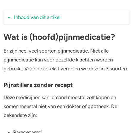
4-FA
Inhoud van dit artikel
Poppers
Wat is (hoofd)pijnmedicatie?
Wat is (hoofd)pijnmedicatie?
Crack
Pijnstillers zonder recept
Er zijn heel veel soorten pijnmedicatie. Niet alle
Pijnstillers op recept (opioïden)
pijnmedicatie kan voor dezelfde klachten worden
Overige pijnstillers op recept
gebruikt. Voor deze tekst verdelen we deze in 3 soorten:
De risico’s van het combineren van
Pijnstillers zonder recept
(hoofd)pijnmedicatie en cocaïne
Paracetamol, naproxen, diclofenac of
Deze medicijnen kan iemand meestal zelf kopen en
ibuprofen en cocaïne
komen meestal niet van een dokter of apotheek. De
Aspirine en cocaïne
bekendste zijn:
Opioïden en cocaïne
Paracetamol
Veelgestelde vragen