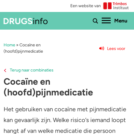
Een website van
Ho
Menu
Home
»
Cocaïne en
Menu
Lees voor
(hoofd)pijnmedicatie
Bekijk alle drugs
Cannabis
Terug naar combinaties
Aantoonbaarheid
XTC / MDMA
Cocaïne en
(hoofd)pijnmedicatie
Zwangerschap
Cocaïne
Drugs & de wet
Speed
Het gebruiken van cocaïne met pijnmedicatie
Combinaties & medicijnen
3-MMC
kan gevaarlijk zijn. Welke risico’s iemand loopt
hangt af van welke medicatie die persoon
Zorgen om iemand
GHB