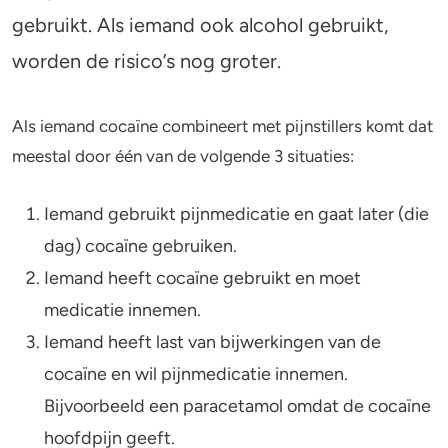
gebruikt. Als iemand ook alcohol gebruikt,
Stoppen of minderen
Alcohol
worden de risico’s nog groter.
Feiten over verslaving
Lachgas
Als iemand cocaïne combineert met pijnstillers komt dat
Verkeer
Paddo’s en truffels
meestal door één van de volgende 3 situaties:
Trends & Cijfers
2C-B
Iemand gebruikt pijnmedicatie en gaat later (die
Check je gebruik
Ketamine
dag) cocaïne gebruiken.
Iemand heeft cocaïne gebruikt en moet
Stel een vraag
Ayahuasca
medicatie innemen.
Iemand heeft last van bijwerkingen van de
LSD
cocaïne en wil pijnmedicatie innemen.
Benzodiazepines
Bijvoorbeeld een paracetamol omdat de cocaïne
hoofdpijn geeft.
Heroïne