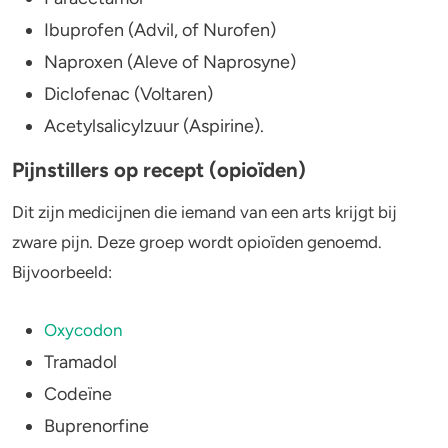
Ibuprofen (Advil, of Nurofen)
Kun je coke gebruiken als je hoofdpijn
Naproxen (Aleve of Naprosyne)
hebt?
Diclofenac (Voltaren)
Kun je hoofdpijn krijgen van cocaïne?
Acetylsalicylzuur (Aspirine).
Kun je een paracetamol nemen na cocaïne?
Pijnstillers op recept (opioïden)
Dit zijn medicijnen die iemand van een arts krijgt bij
zware pijn. Deze groep wordt opioïden genoemd.
Bijvoorbeeld:
Oxycodon
Tramadol
Codeïne
Buprenorfine