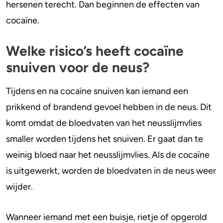
hersenen terecht. Dan beginnen de effecten van
slecht voor de neus?
cocaïne.
4-FA
Kun je schade aan de neus door cocaïne
Poppers
snuiven voorkomen of herstellen?
Welke risico’s heeft cocaïne
snuiven voor de neus?
Crack
Tijdens en na cocaïne snuiven kan iemand een
prikkend of brandend gevoel hebben in de neus. Dit
komt omdat de bloedvaten van het neusslijmvlies
smaller worden tijdens het snuiven. Er gaat dan te
weinig bloed naar het neusslijmvlies. Als de cocaïne
is uitgewerkt, worden de bloedvaten in de neus weer
wijder.
Wanneer iemand met een buisje, rietje of opgerold