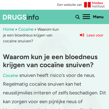
Een website van
Ho
Menu
Home
Cocaïne
»
»
Waarom kun
Lees voor
je een bloedneus krijgen van
Menu
cocaïne snuiven?
Bekijk alle drugs
Cannabis
Waarom kun je een bloedneus
Aantoonbaarheid
XTC / MDMA
krijgen van cocaïne snuiven?
Zwangerschap
Cocaïne
snuiven heeft risico’s voor de neus.
Cocaïne
Regelmatig cocaïne snuiven kan het
Drugs & de wet
Speed
neusslijmvlies irriteren of zelfs beschadigen. Dit
Combinaties & medicijnen
3-MMC
kan zorgen voor een pijnlijke neus of
Zorgen om iemand
GHB