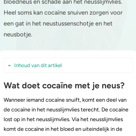
bloedneus en schade aan het neusslijmvlies.
Heel soms kan cocaïne snuiven zorgen voor
Stoppen of minderen
Alcohol
een gat in het neustussenschotje en het
Feiten over verslaving
Lachgas
neusbotje.
Verkeer
Paddo’s en truffels
Trends & Cijfers
2C-B
Inhoud van dit artikel
Check je gebruik
Ketamine
Wat doet cocaïne met je neus?
Wat doet cocaïne met je neus?
Stel een vraag
Ayahuasca
Welke risico’s heeft cocaïne snuiven voor de
Wanneer iemand cocaïne snuift, komt een deel van
LSD
neus?
de cocaïne in het neusslijmvlies terecht. De cocaïne
Wat zijn risico’s voor de neus bij vaak of veel
Benzodiazepines
lost op in het neusslijmvlies. Via het neusslijmvlies
cocaïne snuiven?
komt de cocaïne in het bloed en uiteindelijk in de
Heroïne
Zijn versnijdingsmiddelen in cocaïne ook