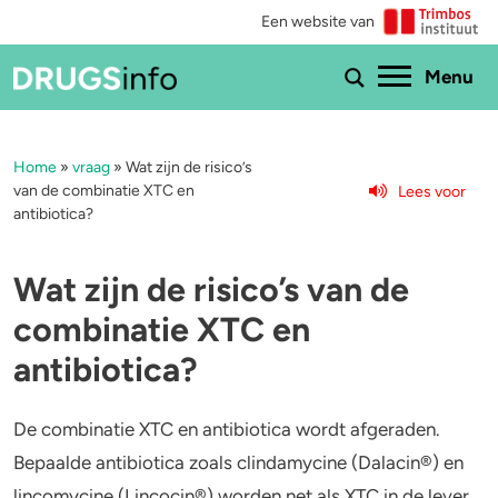
Een website van
Ho
Menu
Home
»
vraag
»
Wat zijn de risico’s
Menu
van de combinatie XTC en
Lees voor
antibiotica?
Bekijk alle drugs
Cannabis
Aantoonbaarheid
XTC / MDMA
Wat zijn de risico’s van de
combinatie XTC en
Zwangerschap
Cocaïne
antibiotica?
Drugs & de wet
Speed
De combinatie XTC en antibiotica wordt afgeraden.
Combinaties & medicijnen
3-MMC
Bepaalde antibiotica zoals clindamycine (Dalacin®) en
lincomycine (Lincocin®) worden net als XTC in de lever
Zorgen om iemand
GHB