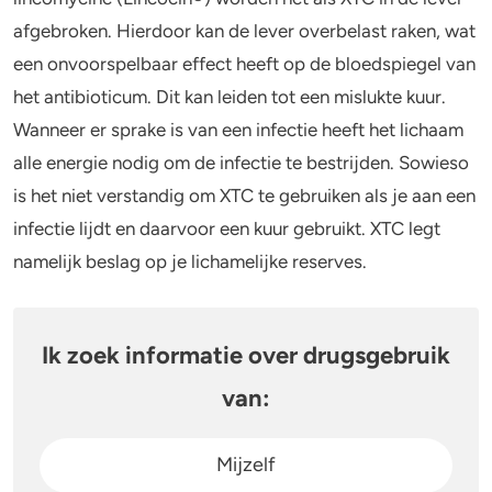
afgebroken. Hierdoor kan de lever overbelast raken, wat
Stoppen of minderen
Alcohol
een onvoorspelbaar effect heeft op de bloedspiegel van
het antibioticum. Dit kan leiden tot een mislukte kuur.
Feiten over verslaving
Lachgas
Wanneer er sprake is van een infectie heeft het lichaam
Verkeer
Paddo’s en truffels
alle energie nodig om de infectie te bestrijden. Sowieso
is het niet verstandig om XTC te gebruiken als je aan een
Trends & Cijfers
2C-B
infectie lijdt en daarvoor een kuur gebruikt. XTC legt
namelijk beslag op je lichamelijke reserves.
Check je gebruik
Ketamine
Stel een vraag
Ayahuasca
Ik zoek informatie over drugsgebruik
LSD
van:
Benzodiazepines
Mijzelf
Heroïne