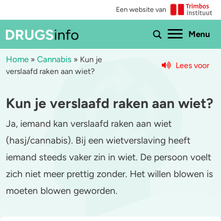
Een website van
Ho
Menu
Home
Cannabis
»
»
Kun je
Lees voor
verslaafd raken aan wiet?
Menu
Kun je verslaafd raken aan wiet?
Bekijk alle drugs
Cannabis
Ja, iemand kan verslaafd raken aan wiet
Aantoonbaarheid
XTC / MDMA
(hasj/cannabis). Bij een wietverslaving heeft
Zwangerschap
Cocaïne
iemand steeds vaker zin in wiet. De persoon voelt
Drugs & de wet
Speed
zich niet meer prettig zonder. Het willen blowen is
moeten blowen geworden.
Combinaties & medicijnen
3-MMC
Zorgen om iemand
GHB