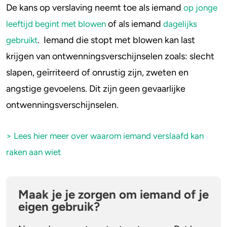
De kans op verslaving neemt toe als iemand
op jonge
of als iemand
leeftijd begint met blowen
dagelijks
Stoppen of minderen
Alcohol
. Iemand die stopt met blowen kan last
gebruikt
Feiten over verslaving
Lachgas
krijgen van ontwenningsverschijnselen zoals: slecht
slapen, geïrriteerd of onrustig zijn, zweten en
Verkeer
Paddo’s en truffels
angstige gevoelens. Dit zijn geen gevaarlijke
Trends & Cijfers
2C-B
ontwenningsverschijnselen.
Check je gebruik
Ketamine
> Lees hier meer over waarom iemand verslaafd kan
Stel een vraag
Ayahuasca
raken aan wiet
LSD
Maak je je zorgen om iemand of je
Benzodiazepines
eigen gebruik?
Heroïne