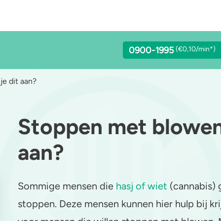
0900-1995
(€0,10/min*)
e dit aan?
Stoppen met blowen.
lcohol
Stoppen of minderen
LSD
aan?
achgas
Feiten over verslaving
Benzodiazepines
addo’s en truffels
Verkeer
Heroïne
Sommige mensen die
hasj of wiet
(cannabis) 
C-B
Trends & Cijfers
4-FA
stoppen. Deze mensen kunnen hier hulp bij krij
etamine
Check je gebruik
Poppers