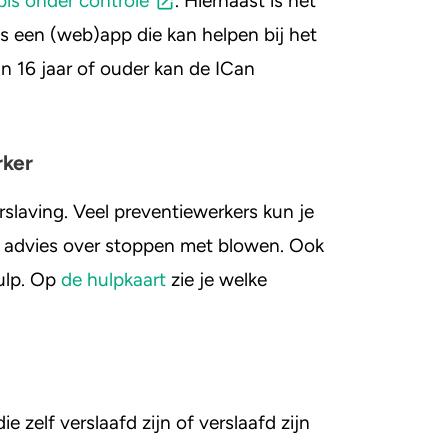
is onder controle
. Hiernaast is het
 is een (web)app die kan helpen bij het
 16 jaar of ouder kan de ICan
rker
slaving. Veel preventiewerkers kun je
ld advies over stoppen met blowen. Ook
hulp. Op
de hulpkaart
zie je welke
zelf verslaafd zijn of verslaafd zijn