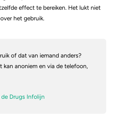
elfde effect te bereiken. Het lukt niet
elling voor verslavingszorg
over het gebruik.
t blowen
tie vinden over preventie van
ebruik of dat van iemand anders?
 kan anoniem en via de telefoon,
 de Drugs Infolijn