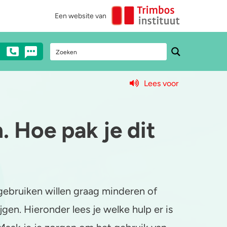
Een website van
Lees voor
Stel een vraag
Heb je vragen over drugs? Neem dan
 Hoe pak je dit
anoniem contact met ons op via mail,
chat of telefonisch (€0,10/min).
0900 - 1995
gebruiken willen graag minderen of
Chat met een medewerker
gen. Hieronder lees je welke hulp er is
Stuur ons een e-mail