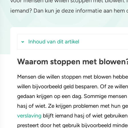
voor mensen die willen stoppen met blowen. 
iemand? Dan kun je deze informatie aan hem of
yahuasca
Stel een vraag
Crack
Inhoud van dit artikel
Waarom stoppen met blowen
Waarom stoppen met blowen?
Hulp bij stoppen met blowen
Mensen die willen stoppen met blowen hebben
1. Zelf minderen of stoppen
willen bijvoorbeeld geld besparen. Of ze will
2. Een zelftest doen
gedaan krijgen op een dag. Sommige mensen k
3. Afspraak maken met de huisarts
hasj of wiet. Ze krijgen problemen met hun ge
4. Een zelfhulpprogramma volgen
verslaving
blijft iemand hasj of wiet gebruiken
5. Adviesgesprek met een preventiew
presteert door het gebruik bijvoorbeeld mind