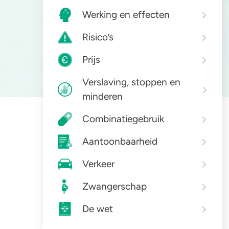
Werking en effecten
Zorgen om iemand
GHB
A
Risico’s
Prijs
Verslaving, stoppen en
minderen
Combinatiegebruik
Aantoonbaarheid
Verkeer
Zwangerschap
De wet