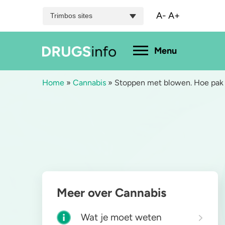
A-
A+
Trimbos sites
Hoofdmenu
Menu
Home
»
Cannabis
»
Stoppen met blowen. Hoe pak j
Menu
Bekijk alle drugs
Cannabis
A
Aantoonbaarheid
XTC / MDMA
L
Zwangerschap
Cocaïne
P
Meer over Cannabis
Drugs & de wet
Speed
2
Wat je moet weten
Combinaties & medicijnen
3-MMC
K