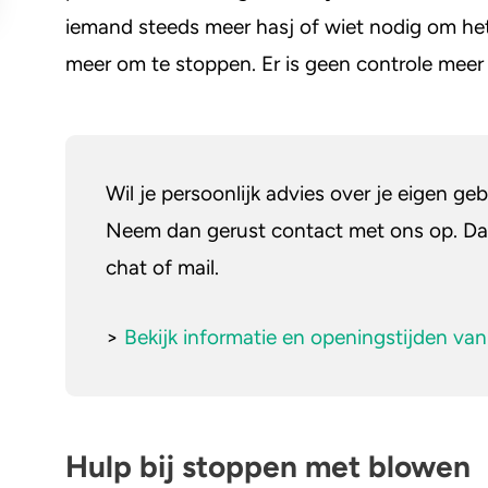
6. Zelfhulp groep
iemand steeds meer hasj of wiet nodig om hetz
7. Een behandeling volgen bij een inst
meer om te stoppen. Er is geen controle meer 
Effecten en voordelen van stoppen me
Waar kunnen professionals meer informa
cannabisgebruik?
Wil je persoonlijk advies over je eigen g
Neem dan gerust contact met ons op. Dat
chat of mail.
>
Bekijk informatie en openingstijden van
Hulp bij stoppen met blowen