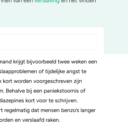
kennen van een
verslaving
en het vinden
mand krijgt bijvoorbeeld twee weken een
diazepines?
laapproblemen of tijdelijke angst te
k kort worden voorgeschreven zijn
 Behalve bij een paniekstoornis of
iazepines kort voor te schrijven.
t regelmatig dat mensen benzo’s langer
orden en verslaafd raken.