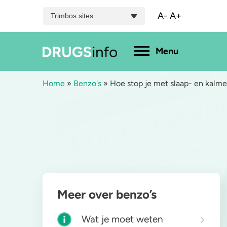
A-
A+
Trimbos sites
Hoofdmenu
Menu
Home
»
Benzo's
»
Hoe stop je met slaap- en kalm
Menu
Bekijk alle drugs
Cannabis
A
Aantoonbaarheid
XTC / MDMA
L
Zwangerschap
Cocaïne
P
Meer over benzo’s
Drugs & de wet
Speed
2
Wat je moet weten
Combinaties & medicijnen
3-MMC
K