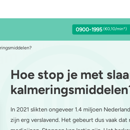
0900-1995
(€0,10/min*)
eringsmiddelen?
Hoe stop je met slaa
lcohol
Stoppen of minderen
LSD
kalmeringsmiddelen
achgas
Feiten over verslaving
Benzodiazepines
addo’s en truffels
Verkeer
Heroïne
In 2021 slikten ongeveer 1.4 miljoen Nederla
C-B
Trends & Cijfers
4-FA
zijn erg verslavend. Het gebeurt dus vaak dat
etamine
Check je gebruik
Poppers