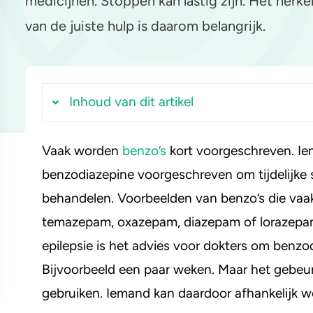
medicijnen. Stoppen kan lastig zijn. Het her
van de juiste hulp is daarom belangrijk.
yahuasca
Stel een vraag
Crack
Inhoud van dit artikel
Vaak worden
benzo’s
kort voorgeschreven. Ie
Wanneer is iemand verslaafd aan benzo
benzodiazepine voorgeschreven om tijdelijke s
Waar vind je hulp met afkicken?
behandelen. Voorbeelden van benzo’s die vaa
Waarom stoppen?
temazepam, oxazepam, diazepam of lorazepam.
Andere behandelvorm
epilepsie is het advies voor dokters om benzod
Bijvoorbeeld een paar weken. Maar het gebeur
gebruiken. Iemand kan daardoor afhankelijk w