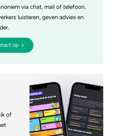
noniem via chat, mail of telefoon.
kers luisteren, geven advies en
der.
tact op
ik of
met