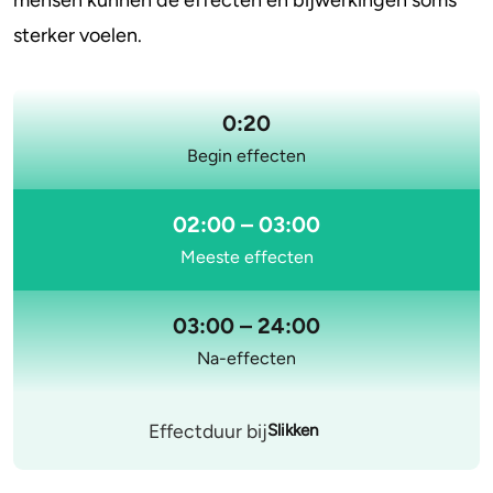
mensen kunnen de effecten en bijwerkingen soms
sterker voelen.
Stoppen of minderen
Alcohol
Feiten over verslaving
Lachgas
0:20
Begin effecten
Verkeer
Paddo’s en truffels
Trends & Cijfers
2C-B
02:00 – 03:00
Meeste effecten
Check je gebruik
Ketamine
Stel een vraag
Ayahuasca
03:00 – 24:00
Na-effecten
LSD
Benzodiazepines
Effectduur bij
Slikken
Heroïne