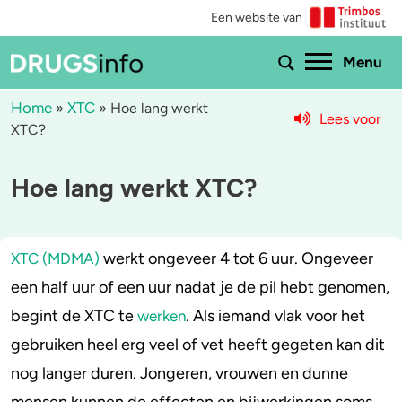
Een website van
Ho
Menu
Home
XTC
»
»
Hoe lang werkt
Lees voor
XTC?
Menu
Hoe lang werkt XTC?
Bekijk alle drugs
Cannabis
Aantoonbaarheid
XTC / MDMA
werkt ongeveer 4 tot 6 uur. Ongeveer
XTC (MDMA)
Zwangerschap
Cocaïne
een half uur of een uur nadat je de pil hebt genomen,
Drugs & de wet
Speed
begint de XTC te
. Als iemand vlak voor het
werken
gebruiken heel erg veel of vet heeft gegeten kan dit
Combinaties & medicijnen
3-MMC
nog langer duren. Jongeren, vrouwen en dunne
Zorgen om iemand
GHB