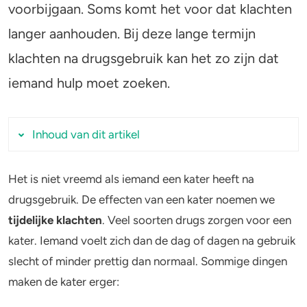
voorbijgaan. Soms komt het voor dat klachten
langer aanhouden. Bij deze lange termijn
Stoppen of minderen
Alcohol
klachten na drugsgebruik kan het zo zijn dat
Feiten over verslaving
Lachgas
iemand hulp moet zoeken.
Verkeer
Paddo’s en truffels
Trends & Cijfers
2C-B
Inhoud van dit artikel
Check je gebruik
Ketamine
Het is niet vreemd als iemand een kater heeft na
Kater en tijdelijke klachten na drugsgebruik
drugsgebruik. De effecten van een kater noemen we
Stel een vraag
Ayahuasca
Aanhoudende klachten na drugsgebruik
tijdelijke klachten
. Veel soorten drugs zorgen voor een
Angstklachten
LSD
kater. Iemand voelt zich dan de dag of dagen na gebruik
Slaapproblemen
slecht of minder prettig dan normaal. Sommige dingen
Benzodiazepines
Slaapverlamming na XTC
maken de kater erger:
Problemen met zien
Heroïne