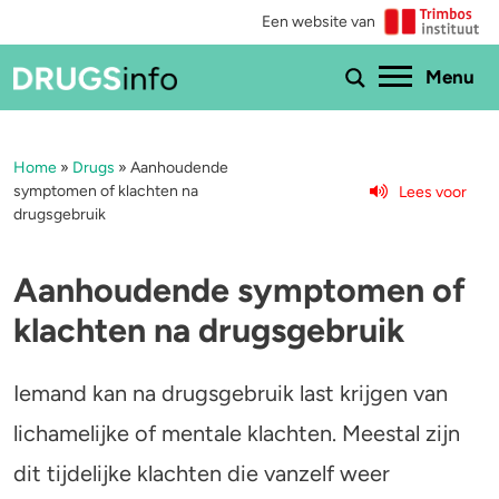
Een website van
Ho
Menu
Home
»
Drugs
»
Aanhoudende
Menu
symptomen of klachten na
Lees voor
drugsgebruik
Bekijk alle drugs
Cannabis
Aantoonbaarheid
XTC / MDMA
Aanhoudende symptomen of
klachten na drugsgebruik
Zwangerschap
Cocaïne
Drugs & de wet
Speed
Iemand kan na drugsgebruik last krijgen van
lichamelijke of mentale klachten. Meestal zijn
Combinaties & medicijnen
3-MMC
dit tijdelijke klachten die vanzelf weer
Zorgen om iemand
GHB