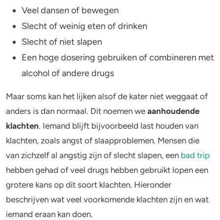
Flashbacks
Veel dansen of bewegen
Depersonalisatie en derealisatie
4-FA
Slecht of weinig eten of drinken
Wat kan ik zelf doen als ik last heb van
Slecht of niet slapen
Poppers
aanhoudende klachten na drugsgebruik?
Een hoge dosering gebruiken of combineren met
Medische hulp bij aanhoudende klachten
Crack
alcohol of andere drugs
Maar soms kan het lijken alsof de kater niet weggaat of
anders is dan normaal. Dit noemen we
aanhoudende
klachten
. Iemand blijft bijvoorbeeld last houden van
klachten, zoals angst of slaapproblemen. Mensen die
van zichzelf al angstig zijn of slecht slapen, een
bad trip
hebben gehad of veel drugs hebben gebruikt lopen een
grotere kans op dit soort klachten. Hieronder
beschrijven wat veel voorkomende klachten zijn en wat
iemand eraan kan doen.