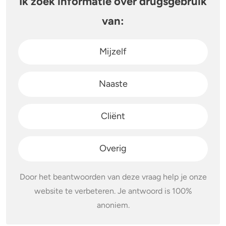
Ik zoek informatie over drugsgebruik
van:
Stoppen of minderen
Alcohol
Feiten over verslaving
Lachgas
Mijzelf
Verkeer
Paddo’s en truffels
Naaste
Trends & Cijfers
2C-B
Cliënt
Check je gebruik
Ketamine
Stel een vraag
Ayahuasca
Overig
LSD
Door het beantwoorden van deze vraag help je onze
website te verbeteren. Je antwoord is 100%
Benzodiazepines
anoniem.
Heroïne