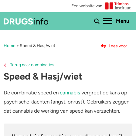
Een website van
Ho
Menu
Home
»
Speed & Hasj/wiet
Lees voor
Menu
Bekijk alle drugs
Cannabis
Terug naar combinaties
Speed & Hasj/wiet
Aantoonbaarheid
XTC / MDMA
Zwangerschap
Cocaïne
De combinatie speed en
cannabis
vergroot de kans op
psychische klachten (angst, onrust). Gebruikers zeggen
Drugs & de wet
Speed
dat cannabis de werking van speed kan verzachten.
Combinaties & medicijnen
3-MMC
Zorgen om iemand
GHB