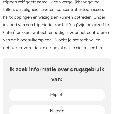
trippen zelf geeft namelijk een vergelijkbaar gevoel:
trillen, duizeligheid, zweten, concentratiestoornissen,
Stoppen of minderen
Alcohol
hartkloppingen en wazig zien kunnen optreden. Onder
invloed van een tripmiddel kan het ‘eng’ zijn om jezelf te
Feiten over verslaving
Lachgas
(laten) prikken, wat echter nodig is voor het controleren
Verkeer
Paddo’s en truffels
van de bloedsuikerspiegel. Mocht je het toch willen
gebruiken, zorg dan in elk geval dat je niet alleen bent.
Trends & Cijfers
2C-B
Check je gebruik
Ketamine
Ik zoek informatie over drugsgebruik
Stel een vraag
Ayahuasca
van:
LSD
Mijzelf
Benzodiazepines
Naaste
Heroïne