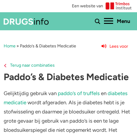
Een website van
Ho
Menu
Home
»
Paddo’s & Diabetes Medicatie
Lees voor
Menu
Bekijk alle drugs
Cannabis
Terug naar combinaties
Paddo’s & Diabetes Medicatie
Aantoonbaarheid
XTC / MDMA
Zwangerschap
Cocaïne
Gelijktijdig gebruik van
paddo’s of truffels
en
diabetes
medicatie
wordt afgeraden. Als je diabetes hebt is je
Drugs & de wet
Speed
stofwisseling en daarmee je bloedsuiker ontregeld. Het
grote gevaar bij gebruik van paddo’s is een te lage
Combinaties & medicijnen
3-MMC
bloedsuikerspiegel die niet opgemerkt wordt. Het
Zorgen om iemand
GHB