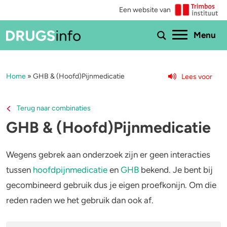
Een website van
Ho
Menu
Home
»
GHB & (Hoofd)Pijnmedicatie
Lees voor
Menu
Bekijk alle drugs
Cannabis
Terug naar combinaties
GHB & (Hoofd)Pijnmedicatie
Aantoonbaarheid
XTC / MDMA
Zwangerschap
Cocaïne
Wegens gebrek aan onderzoek zijn er geen interacties
tussen
hoofdpijnmedicatie
en
GHB
bekend. Je bent bij
Drugs & de wet
Speed
gecombineerd gebruik dus je eigen proefkonijn. Om die
reden raden we het gebruik dan ook af.
Combinaties & medicijnen
3-MMC
Zorgen om iemand
GHB