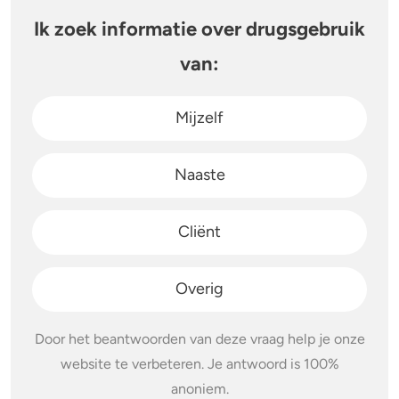
Ik zoek informatie over drugsgebruik
Stoppen of minderen
Alcohol
van:
Feiten over verslaving
Lachgas
Mijzelf
Verkeer
Paddo’s en truffels
Trends & Cijfers
2C-B
Naaste
Check je gebruik
Ketamine
Cliënt
Stel een vraag
Ayahuasca
Overig
LSD
Door het beantwoorden van deze vraag help je onze
Benzodiazepines
website te verbeteren. Je antwoord is 100%
anoniem.
Heroïne