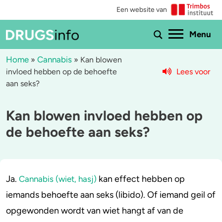
Een website van
Ho
Menu
Home
Cannabis
»
»
Kan blowen
Lees voor
invloed hebben op de behoefte
Menu
aan seks?
Bekijk alle drugs
Cannabis
Kan blowen invloed hebben op
Aantoonbaarheid
XTC / MDMA
de behoefte aan seks?
Zwangerschap
Cocaïne
Drugs & de wet
Speed
Ja.
kan effect hebben op
Cannabis (wiet, hasj)
iemands behoefte aan seks (libido). Of iemand geil of
Combinaties & medicijnen
3-MMC
opgewonden wordt van wiet hangt af van de
Zorgen om iemand
GHB