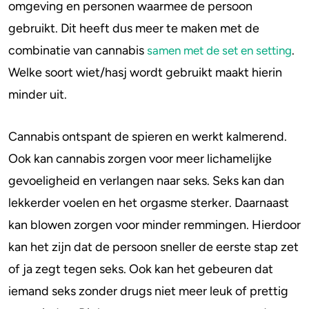
omgeving en personen waarmee de persoon
gebruikt. Dit heeft dus meer te maken met de
Stoppen of minderen
Alcohol
combinatie van cannabis
.
samen met de set en setting
Feiten over verslaving
Lachgas
Welke soort wiet/hasj wordt gebruikt maakt hierin
minder uit.
Verkeer
Paddo’s en truffels
Trends & Cijfers
2C-B
Cannabis ontspant de spieren en werkt kalmerend.
Ook kan cannabis zorgen voor meer lichamelijke
Check je gebruik
Ketamine
gevoeligheid en verlangen naar seks. Seks kan dan
lekkerder voelen en het orgasme sterker. Daarnaast
Stel een vraag
Ayahuasca
kan blowen zorgen voor minder remmingen. Hierdoor
LSD
kan het zijn dat de persoon sneller de eerste stap zet
of ja zegt tegen seks. Ook kan het gebeuren dat
Benzodiazepines
iemand seks zonder drugs niet meer leuk of prettig
Heroïne