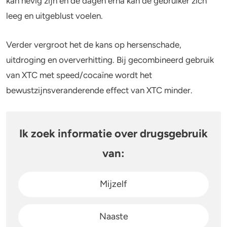
kan hevig zijn en de dagen erna kan de gebruiker zich
leeg en uitgeblust voelen.
Stoppen of minderen
Alcohol
Verder vergroot het de kans op hersenschade,
Feiten over verslaving
Lachgas
uitdroging en oververhitting. Bij gecombineerd gebruik
Verkeer
Paddo’s en truffels
van XTC met speed/cocaïne wordt het
bewustzijnsveranderende effect van XTC minder.
Trends & Cijfers
2C-B
Check je gebruik
Ketamine
Ik zoek informatie over drugsgebruik
Stel een vraag
Ayahuasca
van:
LSD
Mijzelf
Benzodiazepines
Naaste
Heroïne