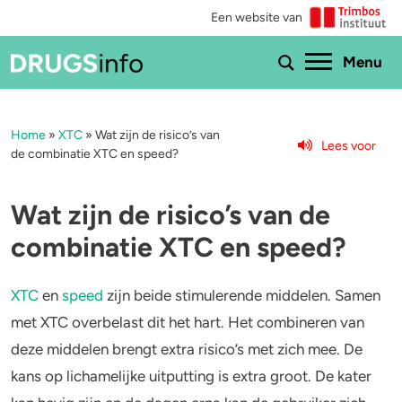
Een website van
Ho
Menu
Home
»
XTC
»
Wat zijn de risico’s van
Menu
Lees voor
de combinatie XTC en speed?
Bekijk alle drugs
Cannabis
Wat zijn de risico’s van de
Aantoonbaarheid
XTC / MDMA
combinatie XTC en speed?
Zwangerschap
Cocaïne
XTC
en
speed
zijn beide stimulerende middelen. Samen
Drugs & de wet
Speed
met XTC overbelast dit het hart. Het combineren van
deze middelen brengt extra risico’s met zich mee. De
Combinaties & medicijnen
3-MMC
kans op lichamelijke uitputting is extra groot. De kater
Zorgen om iemand
GHB