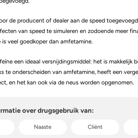
toegevoegd.
yahuasca
Stel een vraag
Crack
oor de producent of dealer aan de speed toegevoegd
ffecten van speed te simuleren en zodoende meer fin
e is veel goedkoper dan amfetamine.
feïne een ideaal versnijdingsmiddel: het is makkelijk 
ijks te onderscheiden van amfetamine, heeft een verge
fect, en het kan ook via de neus worden opgenomen.
ormatie over drugsgebruik van:
Naaste
Cliënt