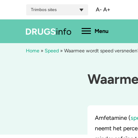
A-
A+
Trimbos sites
Hoofdmenu
Menu
Home
»
Speed
»
Waarmee wordt speed versneden
Menu
Waarmee
Bekijk alle drugs
Cannabis
A
Aantoonbaarheid
XTC / MDMA
L
Zwangerschap
Cocaïne
P
Amfetamine (
sp
Drugs & de wet
Speed
2
neemt het percen
Combinaties & medicijnen
3-MMC
K