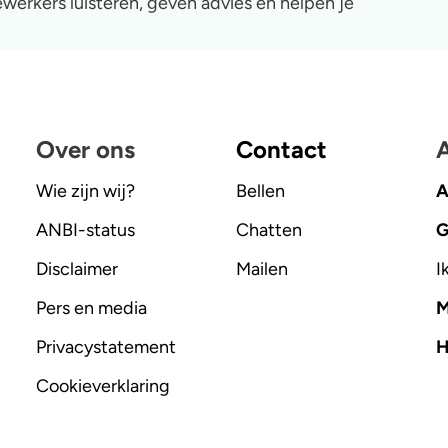
werkers luisteren, geven advies en helpen je
Over ons
Contact
A
Wie zijn wij?
Bellen
A
ANBI-status
Chatten
G
Disclaimer
Mailen
I
Pers en media
M
Privacystatement
H
Cookieverklaring