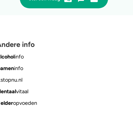
ndere info
lcohol
info
amen
info
kstopnu
.nl
entaal
vitaal
elder
opvoeden