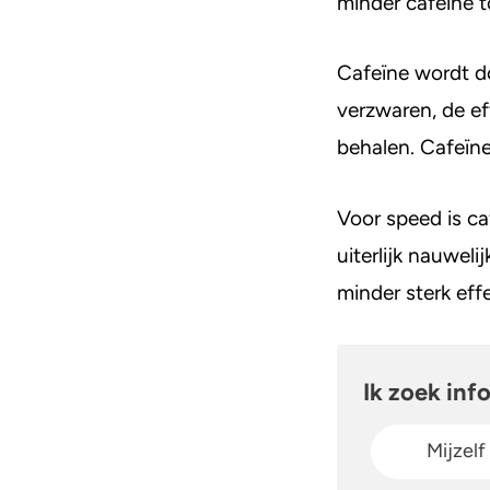
minder cafeïne 
Zorgen om iemand
GHB
A
Cafeïne wordt d
verzwaren, de e
behalen. Cafeïn
Voor speed is ca
uiterlijk nauwel
minder sterk ef
Ik zoek inf
Mijzelf