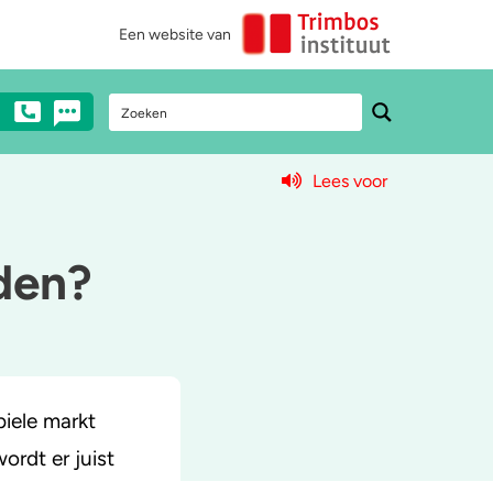
Een website van
Lees voor
Stel een vraag
Heb je vragen over drugs? Neem dan
den?
anoniem contact met ons op via mail,
chat of telefonisch (€0,10/min).
0900 - 1995
abiele markt
Chat met een medewerker
ordt er juist
Stuur ons een e-mail