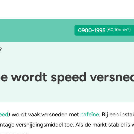
0900-1995
(€0,10/min*)
?
 wordt speed versne
lcohol
Stoppen of minderen
LSD
achgas
Feiten over verslaving
Benzodiazepines
addo’s en truffels
Verkeer
Heroïne
eed
) wordt vaak versneden met
cafeïne
. Bij een inst
C-B
Trends & Cijfers
4-FA
tage versnijdingsmiddel toe. Als de markt stabiel is w
etamine
Check je gebruik
Poppers