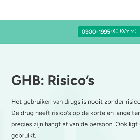
0900-1995
(€0,10/min*)
GHB: Risico’s
lcohol
Stoppen of minderen
LSD
achgas
Feiten over verslaving
Benzodiazepines
Het gebruiken van drugs is nooit zonder risic
addo’s en truffels
Verkeer
Heroïne
De drug heeft risico’s op de korte en lange 
precies zijn hangt af van de persoon. Ook ligt
C-B
Trends & Cijfers
4-FA
gebruikt.
etamine
Check je gebruik
Poppers