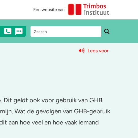
Een website van
Lees voor
Stel een vraag
Heb je vragen over drugs? Neem dan
anoniem contact met ons op via mail,
chat of telefonisch (€0,10/min).
o. Dit geldt ook voor gebruik van GHB.
0900 - 1995
termijn. Wat de gevolgen van GHB-gebruik
Chat met een medewerker
 dit aan hoe veel en hoe vaak iemand
Stuur ons een e-mail