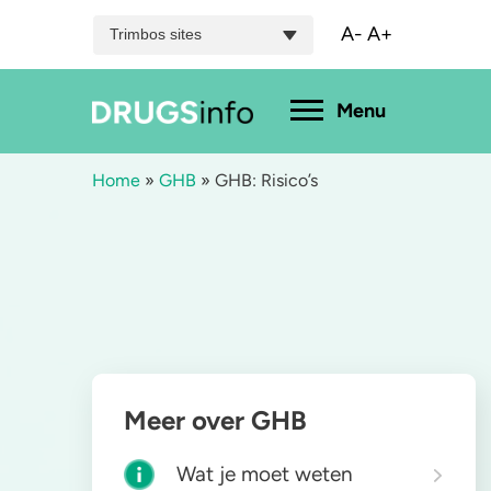
A-
A+
Trimbos sites
Hoofdmenu
Menu
Home
»
GHB
»
GHB: Risico’s
Menu
Bekijk alle drugs
Cannabis
A
Aantoonbaarheid
XTC / MDMA
L
Zwangerschap
Cocaïne
P
Meer over GHB
Drugs & de wet
Speed
2
Wat je moet weten
Combinaties & medicijnen
3-MMC
K