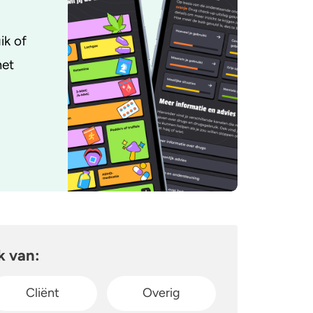
ik of
met
k van:
Cliënt
Overig