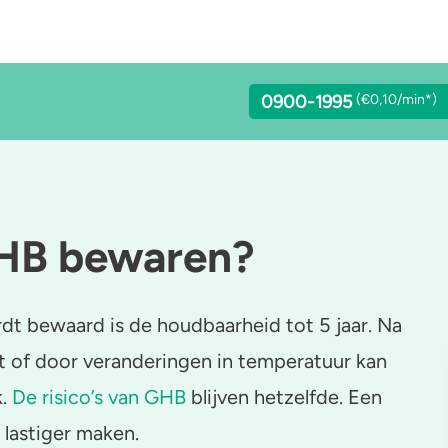
0900-1995
(€0,10/min*)
GHB bewaren?
lcohol
Stoppen of minderen
LSD
achgas
Feiten over verslaving
Benzodiazepines
t bewaard is de houdbaarheid tot 5 jaar. Na
addo’s en truffels
Verkeer
Heroïne
ht of door veranderingen in temperatuur kan
k.
De risico’s van GHB
blijven hetzelfde. Een
C-B
Trends & Cijfers
4-FA
lastiger maken.
etamine
Check je gebruik
Poppers