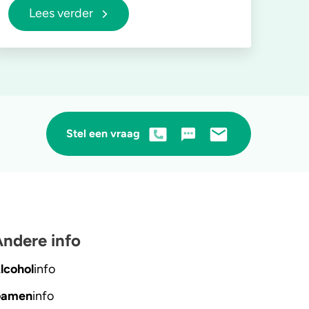
Lees verder
Stel een vraag
ndere info
lcohol
info
amen
info