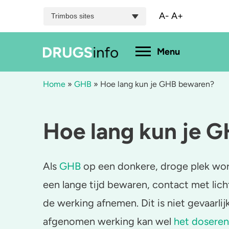
A-
A+
Trimbos sites
Hoofdmenu
Menu
Home
»
GHB
»
Hoe lang kun je GHB bewaren?
Menu
Hoe lang kun je 
Bekijk alle drugs
Cannabis
A
Aantoonbaarheid
XTC / MDMA
L
Als
GHB
op een donkere, droge plek word
Zwangerschap
Cocaïne
P
een lange tijd bewaren, contact met lic
de werking afnemen. Dit is niet gevaarlij
Drugs & de wet
Speed
2
afgenomen werking kan wel
het doseren
Combinaties & medicijnen
3-MMC
K