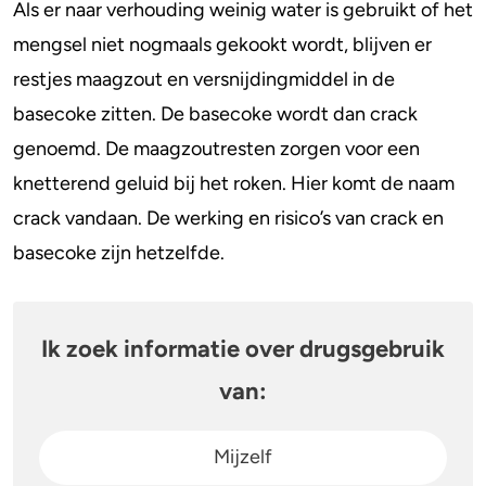
Als er naar verhouding weinig water is gebruikt of het
mengsel niet nogmaals gekookt wordt, blijven er
Stoppen of minderen
Alcohol
restjes maagzout en versnijdingmiddel in de
Feiten over verslaving
Lachgas
basecoke zitten. De basecoke wordt dan crack
genoemd. De maagzoutresten zorgen voor een
Verkeer
Paddo’s en truffels
knetterend geluid bij het roken. Hier komt de naam
Trends & Cijfers
2C-B
crack vandaan. De werking en risico’s van crack en
basecoke zijn hetzelfde.
Check je gebruik
Ketamine
Stel een vraag
Ayahuasca
Ik zoek informatie over drugsgebruik
LSD
van:
Benzodiazepines
Mijzelf
Heroïne