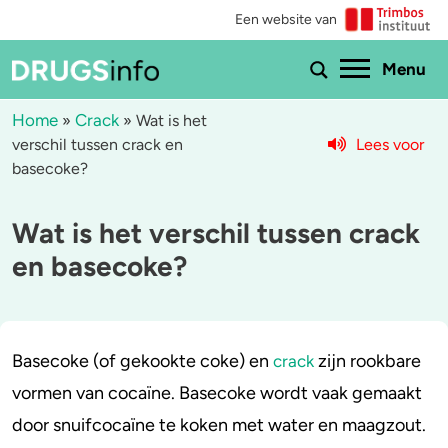
Een website van
Ho
Menu
Home
Crack
»
»
Wat is het
Lees voor
verschil tussen crack en
Menu
basecoke?
Bekijk alle drugs
Cannabis
Wat is het verschil tussen crack
Aantoonbaarheid
XTC / MDMA
en basecoke?
Zwangerschap
Cocaïne
Drugs & de wet
Speed
Basecoke (of gekookte coke) en
zijn rookbare
crack
vormen van cocaïne. Basecoke wordt vaak gemaakt
Combinaties & medicijnen
3-MMC
door snuifcocaïne te koken met water en maagzout.
Zorgen om iemand
GHB