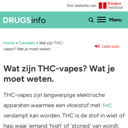
Een website van
Ho
Menu
Home
»
Cannabis
»
Wat zijn THC-
Menu
Lees voor
vapes? Wat je moet weten.
Bekijk alle drugs
Cannabis
Wat zijn THC-vapes? Wat je
Aantoonbaarheid
XTC / MDMA
moet weten.
Zwangerschap
Cocaïne
THC-vapes zijn langwerpige elektrische
Drugs & de wet
Speed
apparaten waarmee een vloeistof met
THC
Combinaties & medicijnen
3-MMC
verdampt kan worden. THC is de stof in wiet of
hasj waar iemand ‘high’ of ‘stoned’ van wordt.
Zorgen om iemand
GHB