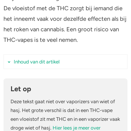
De vloeistof met de THC zorgt bij iemand die
Stoppen of minderen
Alcohol
het inneemt vaak voor dezelfde effecten als bij
Feiten over verslaving
Lachgas
het roken van cannabis. Een groot risico van
THC-vapes is te veel nemen.
Verkeer
Paddo’s en truffels
Trends & Cijfers
2C-B
Inhoud van dit artikel
Check je gebruik
Ketamine
Hoe werkt een THC-vape?
Stel een vraag
Ayahuasca
Let op
Wat zit er in een THC-vape?
LSD
Gevaarlijke stoffen
Deze tekst gaat niet over vaporizers van wiet of
Wat zijn de effecten van THC-vapes?
hasj. Het grote verschil is dat in een THC-vape
Benzodiazepines
een vloeistof zit met THC en in een vaporizer vaak
Wat zijn de risico’s van THC-vapes?
droge wiet of hasj.
Hier lees je meer over
Zijn THC-vapes illegaal?
Heroïne