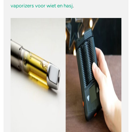
vaporizers voor wiet en hasj
.
Veelgestelde vragen
4-FA
Mag ik een THC-vape meenemen in het
vliegtuig?
Poppers
Hoe herken je een nep THC-vape?
Crack
Wat zijn HHC-vapes?