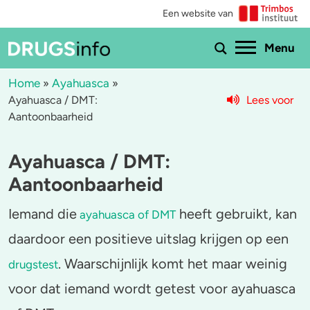
Een website van
Ho
Menu
Home
Ayahuasca
»
»
Lees voor
Ayahuasca / DMT:
Menu
Aantoonbaarheid
Bekijk alle drugs
Cannabis
Ayahuasca / DMT:
Aantoonbaarheid
XTC / MDMA
Aantoonbaarheid
Zwangerschap
Cocaïne
Iemand die
heeft gebruikt, kan
ayahuasca of DMT
daardoor een positieve uitslag krijgen op een
Drugs & de wet
Speed
. Waarschijnlijk komt het maar weinig
drugstest
Combinaties & medicijnen
3-MMC
voor dat iemand wordt getest voor ayahuasca
Zorgen om iemand
GHB