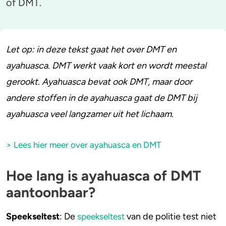
of DMT.
Stoppen of minderen
Alcohol
Let op: in deze tekst gaat het over DMT en
Feiten over verslaving
Lachgas
ayahuasca. DMT werkt vaak kort en wordt meestal
Verkeer
Paddo’s en truffels
gerookt. Ayahuasca bevat ook DMT, maar door
andere stoffen in de ayahuasca gaat de DMT bij
Trends & Cijfers
2C-B
ayahuasca veel langzamer uit het lichaam.
Check je gebruik
Ketamine
> Lees hier meer over ayahuasca en DMT
Stel een vraag
Ayahuasca
Hoe lang is ayahuasca of DMT
LSD
aantoonbaar?
Benzodiazepines
Speekseltest
:
De
van de politie test niet
speekseltest
Heroïne