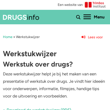
Een website van
Ho
Menu
Home
»
Werkstukwijzer
Lees voor
Menu
Bekijk alle drugs
Cannabis
Werkstukwijzer
Aantoonbaarheid
XTC / MDMA
Werkstuk over drugs?
Zwangerschap
Cocaïne
Deze werkstukwijzer helpt je bij het maken van een
presentatie of werkstuk over drugs. Je vindt hier ideeën
Drugs & de wet
Speed
voor onderwerpen, informatie, filmpjes, handige tips
voor de uitvoering en voorbeelden.
Combinaties & medicijnen
3-MMC
Zorgen om iemand
GHB