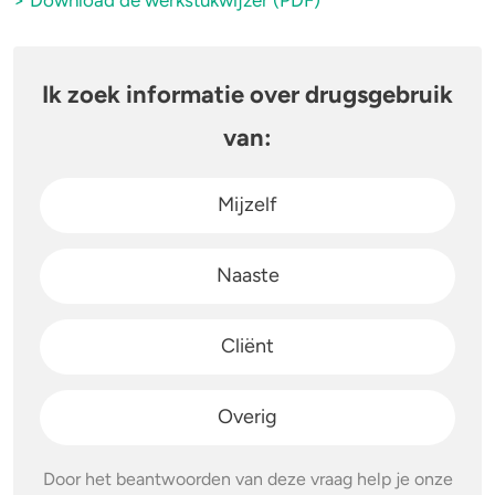
> Download de werkstukwijzer (PDF)
Stoppen of minderen
Alcohol
Ik zoek informatie over drugsgebruik
Feiten over verslaving
Lachgas
van:
Verkeer
Paddo’s en truffels
Mijzelf
Trends & Cijfers
2C-B
Check je gebruik
Ketamine
Naaste
Stel een vraag
Ayahuasca
Cliënt
LSD
Overig
Benzodiazepines
Door het beantwoorden van deze vraag help je onze
Heroïne