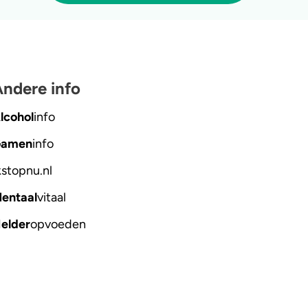
ndere info
lcohol
info
amen
info
kstopnu
.nl
entaal
vitaal
elder
opvoeden