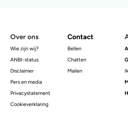
Over ons
Contact
A
Wie zijn wij?
Bellen
A
ANBI-status
Chatten
G
Disclaimer
Mailen
I
Pers en media
M
Privacystatement
H
Cookieverklaring