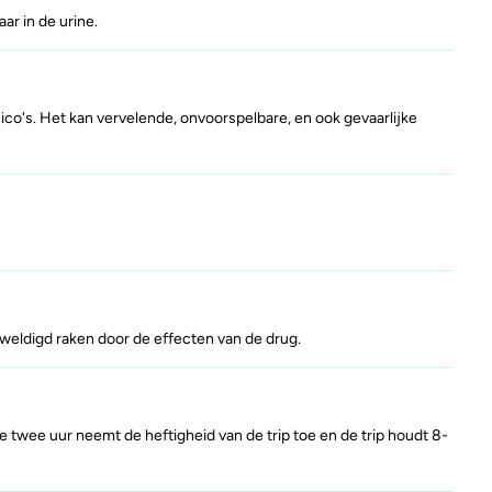
ar in de urine.
yahuasca
Stel een vraag
Crack
co's. Het kan vervelende, onvoorspelbare, en ook gevaarlijke
rweldigd raken door de effecten van de drug.
twee uur neemt de heftigheid van de trip toe en de trip houdt 8-