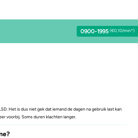
0900-1995
(€0,10/min*)
lcohol
Stoppen of minderen
LSD
achgas
Feiten over verslaving
Benzodiazepines
addo’s en truffels
Verkeer
Heroïne
LSD. Het is dus niet gek dat iemand de dagen na gebruik last kan
eer voorbij. Soms duren klachten langer.
C-B
Trends & Cijfers
4-FA
ine?
etamine
Check je gebruik
Poppers