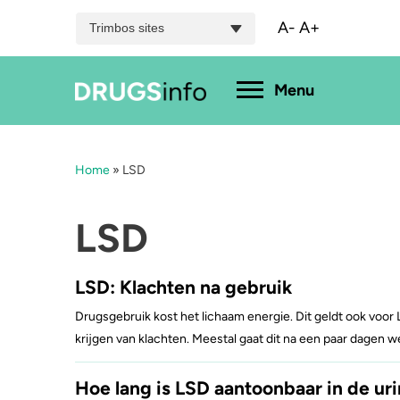
A-
A+
Trimbos sites
Hoofdmenu
Menu
Home
»
LSD
Menu
Bekijk alle drugs
Cannabis
A
LSD
Aantoonbaarheid
XTC / MDMA
L
LSD: Klachten na gebruik
Zwangerschap
Cocaïne
P
Drugsgebruik kost het lichaam energie. Dit geldt ook voor 
krijgen van klachten. Meestal gaat dit na een paar dagen w
Drugs & de wet
Speed
2
Hoe lang is LSD aantoonbaar in de ur
Combinaties & medicijnen
3-MMC
K