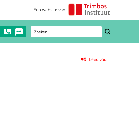
Een website van
Lees voor
Stel een vraag
Heb je vragen over drugs? Neem dan
anoniem contact met ons op via mail,
chat of telefonisch (€0,10/min).
0900 - 1995
Chat met een medewerker
Stuur ons een e-mail