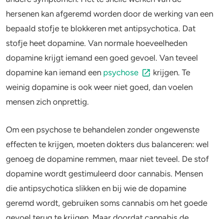
hersenen kan afgeremd worden door de werking van een
Stoppen of minderen
Alcohol
bepaald stofje te blokkeren met antipsychotica. Dat
stofje heet dopamine. Van normale hoeveelheden
Feiten over verslaving
Lachgas
dopamine krijgt iemand een goed gevoel. Van teveel
Verkeer
Paddo’s en truffels
dopamine kan iemand een
psychose
krijgen. Te
weinig dopamine is ook weer niet goed, dan voelen
Trends & Cijfers
2C-B
mensen zich onprettig.
Check je gebruik
Ketamine
Om een psychose te behandelen zonder ongewenste
Stel een vraag
Ayahuasca
effecten te krijgen, moeten dokters dus balanceren: wel
genoeg de dopamine remmen, maar niet teveel. De stof
LSD
dopamine wordt gestimuleerd door cannabis. Mensen
die antipsychotica slikken en bij wie de dopamine
Benzodiazepines
geremd wordt, gebruiken soms cannabis om het goede
Heroïne
gevoel terug te krijgen. Maar doordat cannabis de