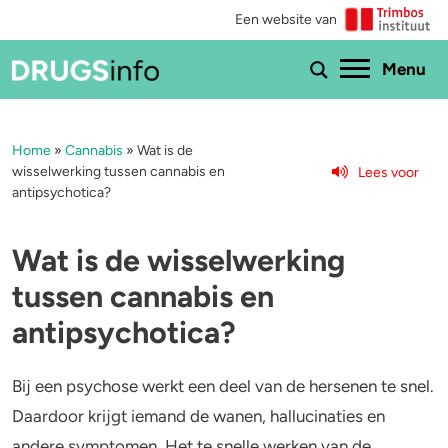
Een website van
Ho
Menu
Home
»
Cannabis
»
Wat is de
Menu
wisselwerking tussen cannabis en
Lees voor
antipsychotica?
Bekijk alle drugs
Cannabis
Aantoonbaarheid
XTC / MDMA
Wat is de wisselwerking
tussen cannabis en
Zwangerschap
Cocaïne
antipsychotica?
Drugs & de wet
Speed
Bij een psychose werkt een deel van de hersenen te snel.
Combinaties & medicijnen
3-MMC
Daardoor krijgt iemand de wanen, hallucinaties en
andere symptomen. Het te snelle werken van de
Zorgen om iemand
GHB