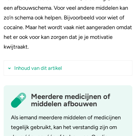
een afbouwschema. Voor veel andere middelen kan
4-FA
zo’n schema ook helpen. Bijvoorbeeld voor wiet of
cocaïne. Maar het wordt vaak niet aangeraden omdat
Poppers
het er ook voor kan zorgen dat je je motivatie
Crack
kwijtraakt.
Inhoud van dit artikel
Wat staat er in een afbouwschema?
Meerdere medicijnen of
Afbouwschema GHB
middelen afbouwen
Afbouwschema benzo’s
Als iemand meerdere middelen of medicijnen
Afbouwschema Oxycodon
tegelijk gebruikt, kan het verstandig zijn om
Afbouwschema Methadon