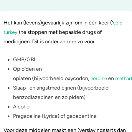
Stoppen of minderen
Alcohol
Het kan (levens)gevaarlijk zijn om in één keer (‘
cold
Feiten over verslaving
Lachgas
’) te stoppen met bepaalde drugs of
turkey
medicijnen. Dit is onder andere zo voor:
Verkeer
Paddo’s en truffels
Trends & Cijfers
2C-B
GHB/GBL
Opioïden en
Check je gebruik
Ketamine
opiaten (bijvoorbeeld oxycodon,
en
heroïne
methad
Stel een vraag
Ayahuasca
Slaap- en angstmedicijnen (bijvoorbeeld
benzodiazepinen en zolpidem)
LSD
Alcohol
Benzodiazepines
Pregabaline (Lyrica) of gabapentine
Heroïne
Voor deze middelen maakt een (verslavings)arts dan