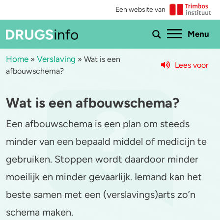
Een website van
Ho
Menu
Home
Verslaving
»
»
Wat is een
Lees voor
afbouwschema?
Menu
Wat is een afbouwschema?
Bekijk alle drugs
Cannabis
Een afbouwschema is een plan om steeds
Aantoonbaarheid
XTC / MDMA
minder van een bepaald middel of medicijn te
Zwangerschap
Cocaïne
gebruiken. Stoppen wordt daardoor minder
Drugs & de wet
Speed
moeilijk en minder gevaarlijk. Iemand kan het
beste samen met een (verslavings)arts zo’n
Combinaties & medicijnen
3-MMC
schema maken.
Zorgen om iemand
GHB