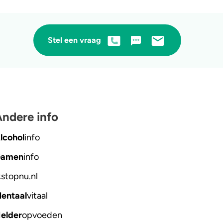
Stel een vraag
ndere info
lcohol
info
amen
info
kstopnu
.nl
entaal
vitaal
elder
opvoeden