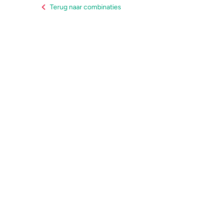
Terug naar combinaties
Zorgen om iemand
GHB
A