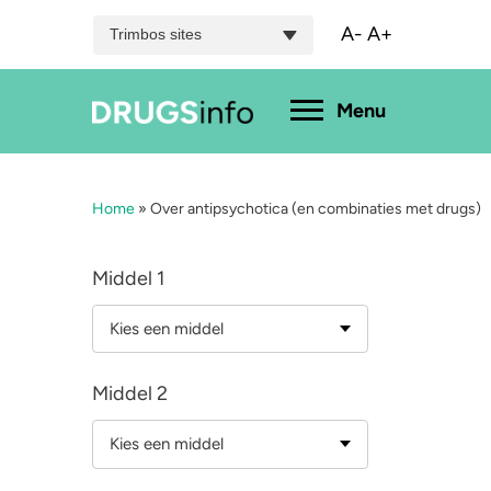
A-
A+
Trimbos sites
Hoofdmenu
Menu
Home
»
Over antipsychotica (en combinaties met drugs)
Menu
Bekijk alle drugs
Cannabis
A
Middel 1
Aantoonbaarheid
XTC / MDMA
L
Kies een middel
Zwangerschap
Cocaïne
P
Middel 2
Drugs & de wet
Speed
2
Kies een middel
Combinaties & medicijnen
3-MMC
K