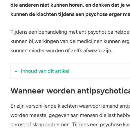
die anderen niet kunnen horen, en denken dat je wor
yahuasca
Stel een vraag
Crack
kunnen de klachten tijdens een psychose erger m
Tijdens een behandeling met antipsychotica hebbe
kunnen bijwerkingen van de medicijnen kunnen erg
kunnen minder worden of zelfs afwezig zijn.
Inhoud van dit artikel
Wanneer worden antipsychotic
Wanneer worden antipsychotica gegeven?
Grote groep van verschillende medicijnen
Er zijn verschillende klachten waarvoor iemand anti
Hoe werken antipsychotica?
worden meestal gegeven aan mensen die last heb
Wat doen antipsychotica met de hersenen?
onrust of slaapproblemen. Tijdens een psychose kan
Veel verschillende bijwerkingen