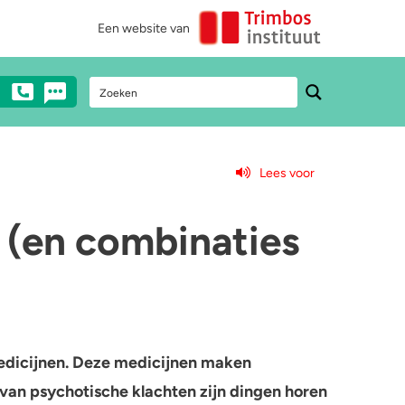
Een website van
Lees voor
Stel een vraag
Heb je vragen over drugs? Neem dan
 (en combinaties
anoniem contact met ons op via mail,
chat of telefonisch (€0,10/min).
0900 - 1995
Chat met een medewerker
edicijnen. Deze medicijnen maken
Stuur ons een e-mail
van psychotische klachten zijn dingen horen