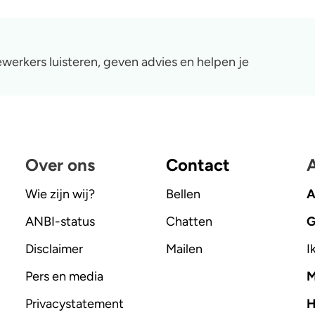
werkers luisteren, geven advies en helpen je
Over ons
Contact
A
Wie zijn wij?
Bellen
A
ANBI-status
Chatten
G
Disclaimer
Mailen
I
Pers en media
M
Privacystatement
H