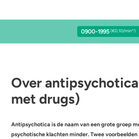
0900-1995
(€0,10/min*)
lcohol
Stoppen of minderen
LSD
Over antipsychotica
achgas
Feiten over verslaving
Benzodiazepines
met drugs)
addo’s en truffels
Verkeer
Heroïne
C-B
Trends & Cijfers
4-FA
Antipsychotica is de naam van een grote groep m
psychotische klachten minder. Twee voorbeelden 
etamine
Check je gebruik
Poppers