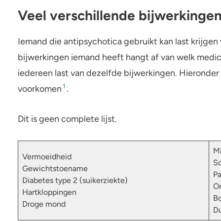
Veel verschillende bijwerkinge
Iemand die antipsychotica gebruikt kan last krijgen
bijwerkingen iemand heeft hangt af van welk medici
iedereen last van dezelfde bijwerkingen. Hieronder
1
voorkomen
.
Dit is geen complete lijst.
Mi
Vermoeidheid
S
Gewichtstoename
Pa
Diabetes type 2 (suikerziekte)
On
Hartkloppingen
Bo
Droge mond
Du