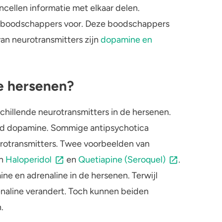
cellen informatie met elkaar delen.
de boodschappers voor. Deze boodschappers
n neurotransmitters zijn
dopamine en
e hersenen?
hillende neurotransmitters in de hersenen.
id dopamine. Sommige antipsychotica
rotransmitters. Twee voorbeelden van
jn
Haloperidol
en
Quetiapine (Seroquel)
.
ne en adrenaline in de hersenen. Terwijl
enaline verandert. Toch kunnen beiden
.